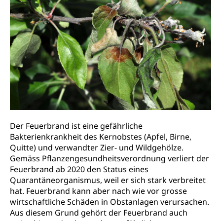
Gesundheitsmittelschule
Schulpflicht
Finanzielle Unterstützung für Ausbildung
Technische Hochschule, Studium,
Informatikmittelschule
Hochschulstudium, Universitätsstudium,
Pflege HF oder Studium Pflege FH
Kindergarten & Basisstufe
universitäre Ausbildung, akademische Ausbildung,
Wirtschaftsmittelschule
Fachstelle Stipendien (beruf.lu.ch)
Hochschulbildung, Hochschule, universitäre
Förderangebote
FMS und Vollzeitschulen mit BM
Hochschule, Bachelor, Master, Doktorat,
Studienbeiträge Höhere Berufsbildung
Sonderschulung
Weiterbildung, Forschung, Entwicklung,
Dienstleistungen, Hochschule Luzern,
Finanzielle Unterstützung Pädagogische
Musikschulen
Fachhochschule Zentralschweiz, HSLU,
Hochschule PHLU
Pädagogische Hochschule Luzern, PH Luzern, UniLU,
Schulferien
swissuniversities (Dachorganisation der Schweizer
Stipendien Hochschule Luzern hslu
Hochschulen)
Früherziehung
Der Feuerbrand ist eine gefährliche
Schuldienste
swissuniversities
Vorschule
Bakterienkrankheit des Kernobstes (Apfel, Birne,
Betreuungsangebote
Universität Luzern
Kindergarten, Kinderkrippe, Krippe, Kinderhort,
Quitte) und verwandter Zier- und Wildgehölze.
Kindertagesstätte, Spielgruppe, Tagesmutter,
Gemäss Pflanzengesundheitsverordnung verliert der
Schulliste
Fachstelle Hochschulbildung
Freiwilliges Kindergarten Jahr
Feuerbrand ab 2020 den Status eines
Heilpädagogische Schulen
Quarantäneorganismus, weil er sich stark verbreitet
Kinderbetreuung
hat. Feuerbrand kann aber nach wie vor grosse
Freiwilliger Schulsport
wirtschaftliche Schäden in Obstanlagen verursachen.
Freiwilliges Kindergarten Jahr
Gesundheit und Soziales
Aus diesem Grund gehört der Feuerbrand auch
Frühe Sprachförderung