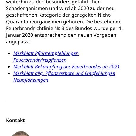
weiterhin zu den besonders gefährlichen
Konsumentenschutz
Schadorganismen und wird ab 2020 zu der neu
Kindergarten & Basisstufe
geschaffenen Kategorie der geregelten Nicht-
Konsumentenrechte, Produktsicherheit,
Frühe Förderung
Quarantäneorganismen gehören. Die bestehende
Preisüberwachung, Preisüberwacher,
Feuerbrandrichtlinie Nr. 3 des Bundes wurde per 1.
Konsumentenorganisation, parallele Einfuhr,
regionale Erschöpfung, nationale Erschöpfung,
Januar 2020 entsprechend den neuen Vorgaben
internationale Erschöpfung, Preisabsprache, Kartell,
angepasst.
Cassis-deDijon-Prinzip
Merkblatt Pflanzempfehlungen
Lebensmittelkontrolle und
Krankenversicherung
Feuerbrandwirtspflanzen
Verbraucherschutz
Merkblatt Bekämpfung des Feuerbrandes ab 2021
Unfallversicherung, Berufsunfallversicherung,
Merkblatt allg. Pflanzverbote und Empfehlungen
Krankheit, Unfall, Prämienverbilligung,
Neupflanzungen
Krankenkasse
Krankenversicherung (WAS Luzern)
Lebensmittelsicherheit
Prämienverbilligung (WAS Luzern)
sichere Lebensmittel, Lebensmittelkontrolle,
Lebensmittelhygiene, Produktesicherheit
Obligatorische Krankenversicherung (WAS
Kontakt
Luzern)
Trinkwasser
Prävention
Kranken- und Unfallversicherung
Lebensmittel
Gesundheitsvorsorge, Wellness, Unfallverhütung,