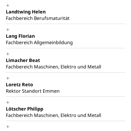
Grundbuch
Luft und Klima
Landtwing Helen
Fachbereich Berufsmaturität
Grundbuchplan mit Eigentümerabfrage
Luftreinhaltung, Luftverschmutzung, Klimaschutz,
Klimaveränderung, Treibhauseffekt
(Geoportal)
Lang Florian
Atmosphäre, Luft, Klima (Geoportal)
Raumplanung
Fachbereich Allgemeinbildung
Klima
Raumplan, Nutzungsplan
Limacher Beat
Raumdatenpool
Fachbereich Maschinen, Elektro und Metall
Richtplanung Kanton Luzern (ARE)
Raum und Wirtschaft rawi
Loretz Reto
Rektor Standort Emmen
Lötscher Philipp
Fachbereich Maschinen, Elektro und Metall