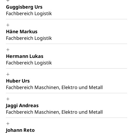
Gleichberechtigung
Guggisberg Urs
Beschwerdestelle Spitäler
Fachbereich Logistik
Anlaufstelle Schutz vor Diskriminierung
Strafregister und Strafverfahren
Schlichtungsstelle SEG
(fabia)
Strafrecht, Strafrechtspflege, Gerichtsverfahren,
Häne Markus
Strafregistereintrag, Strafregisterauszug,
Schutz vor Diskriminierung
Kriminalität
Fachbereich Logistik
Strafverfahren Staatsanwaltschaft
Vormundschaft
Hermann Lukas
Strafregisterauszug bestellen (EJPD)
Vormund, Amtsvormund, Mündel,
Fachbereich Logistik
Vormundschaftsbehörde, Kindesschutz,
Jugendschutz
Huber Urs
Kindes- und Erwachsenenschutz KESB
Fachbereich Maschinen, Elektro und Metall
Kindes- und Erwachsenenschutzbehörden im
Umwelt und Bauen
Kanton Luzern
Jaggi Andreas
Abfall
Fachbereich Maschinen, Elektro und Metall
Abfallentsorgung, Kehrichtabfuhr, Müllabfuhr
Johann Reto