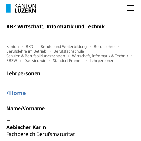
Offene Sporthallen
Haustiere, Heimtiere, Wildtiere, Veterinärmedizin,
Na
Tiermedizin, Tierarzt, Tierschutz, Jagd, Fischerei,
Gesundheitsförderung
Viehzucht
BBZ Wirtschaft, Informatik und Technik
Jugend+Sport
Tierschutz
Todesfall
Freiwilliger Schulsport
Hobbytierhaltung und Bienen
Bestattung, Beerdigung, Testament, Erbrecht,
Kanton
BKD
Berufs- und Weiterbildung
Berufslehre
Erbschaft, Todesschein, Todesanzeige,
Sportförderung
Berufslehre im Betrieb
Berufsfachschule
Veterinärdienst
Schulen & Berufsbildungszentren
Wirtschaft, Informatik & Technik
Zivilstandsamt, Erben, Erbenliste
BBZW
Das sind wir
Standort Emmen
Lehrpersonen
Wildtiere
Ärztliche Todesbescheinigung
Lehrpersonen
Halten von Wildtieren
Sicherheit
Haltung Heimtiere
‹
Home
Hunde
Armee
Name/Vorname
Militär, Militärdienst, Militärdienstpflicht,
Wehrpflicht, Berufssoldat, Militärdienstverweigerer,
Dienstverweigerer, Militärdienstverweigerung,
Aebischer Karin
Wehrpflichtersatz, Wehrpflichtersatzabgabe
Fachbereich Berufsmaturität