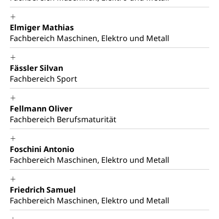
Stimmrecht, Abstimmungen, Wahlen, politische
Betreibungsverfahren
Parteien, Grundfreiheiten, Pluralismus
Elmiger Mathias
Konkursämter
Fachbereich Maschinen, Elektro und Metall
Volksrechte
Kantonale Steuern
Finanzausgleich, Einkommenssteuer, Kopfsteuer,
Personalsteuer, Haushaltssteuer, Vermögenssteuer,
Fässler Silvan
Verrechnungssteuer, Quellensteuer,
Fachbereich Sport
Grundstückgewinnsteuer, Liegenschaftssteuer,
Handänderungssteuer, Grundsteuer, Kirchensteuer,
Gewerbesteuer, Vergnügungssteuer,
Fellmann Oliver
Reklameplakatsteuer, Verkehrssteuer,
Fachbereich Berufsmaturität
Erbschaftssteuer, Schenkungssteuer, Gewinn- und
Kapitalsteuer
Foschini Antonio
Steuern (Dienststelle)
Ombudsstellen
Fachbereich Maschinen, Elektro und Metall
Vermittler, Vermittlungsstelle, Schlichtungsstelle,
Vermittlung, Schlichtung, Mediation
Friedrich Samuel
Umgang mit Beschwerden (Volksschulen)
Rassismus
Fachbereich Maschinen, Elektro und Metall
Beschwerde Strassenverkehrsamt
Diskriminierung, Fremdenfeindlichkeit,