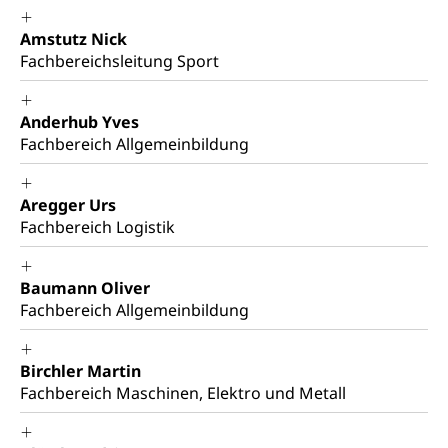
Militär
Bevölkerungsschutz
Schweizer Armee
Katastrophenschutz, Katastrophenhilfe, Polizei,
Amstutz Nick
Feuerwehr, Gesundheitswesen, technische Betriebe,
Fachbereichsleitung Sport
Erwerbsausfallentschädigung (WAS Luzern)
Alarmierung, Sirenentest
Kantonaler Führungsstab
Polizei
Anderhub Yves
Fachbereich Allgemeinbildung
Ordnungskräfte, Sicherheit, öffentliche Ordnung
Polizei
Versorgung
Aregger Urs
Fachbereich Logistik
Vorratshaltung, Vorrat
Wasserversorgung
Waffen
Baumann Oliver
Waffenerwerbsschein, Waffenschein, Waffenbüro,
Fachbereich Allgemeinbildung
Waffentragen, Selbstverteidigung
Waffen, Sprengstoffe und Pyrotechnik
Zivildienst
Birchler Martin
Fachbereich Maschinen, Elektro und Metall
Militärdienst
Bundesamt für Zivildienst ZIVI
Zivilschutz