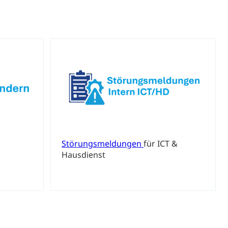
ewalt, elterliche Sorge
Störungsmeldungen
für ICT &
Hausdienst
n, Sprengstoffe und Pyrotechnik
rzeugausweis)
Namensänderungen
rgerrechts, Verlust des Bürgerrechts,