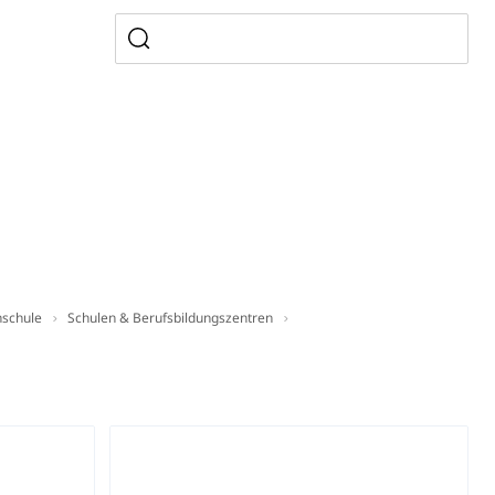
ion, Tabakprävention, Primärprävention,
ndheitsförderung
Prävention (Polizei)
icherung, Krankenversicherung, Unfallversicherung,
(WAS Luzern)
Existenzsicherung - Sozialhilfe
sicherung (WAS Luzern)
gigkeit, Suchtkrankheit, Drogenabhängige,
hschule
Schulen & Berufsbildungszentren
ientendossier
Pensionskasse, erste Säule, zweite Säule, dritte Säule,
rung