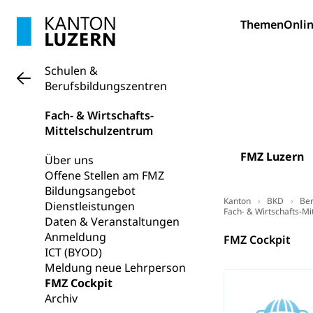
Trinkwasser
Prävention
Themen
Onlin
Gesundheitsvors
Sekundärprävent
Darmkrebsvo
Schulen &
Soziale Sicher
Berufsbildungszentren
Suchtpräven
Sozialversicheru
Invalidenversich
Fach- & Wirtschafts-
Mittelschulzentrum
Kranken- und 
Sucht und Dr
FMZ Luzern
Über uns
Soziales und 
Drogenabhängigk
Offene Stellen am FMZ
Drogensüchtige,
Invalidenver
Bildungsangebot
Kanton
BKD
Ber
Fachstelle S
Gesundheitsv
Dienstleistungen
Fach- & Wirtschafts-Mi
Daten & Veranstaltungen
Gesundheitsverso
Anmeldung
FMZ Cockpit
ICT (BYOD)
Gesundheits
AHV / IV
Meldung neue Lehrperson
FMZ Cockpit
Altersrente, Inv
Hilflosenentsch
Archiv