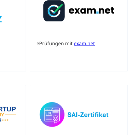
S Luzern)
AHV-Beiträge (WAS Luzern)
AHV-Altersrente (WAS Luzern)
Behinderung, Erwerbsunfähigkeit, Behinderte
ePrüfungen mit
exam.net
Denkmalpflege
ulturelles Erbe, Nachwuchsförderung, Vermittlung, Selektive
, Recherche, Bildende Kunst, Angewandte Kunst,
örderfonds, Werkankäufe, Kunstankäufe, Kunst und Bau,