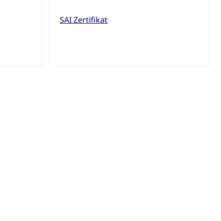
alschweizer Filmförderung
SAI Zertifikat
sabgabe, Langsamverkehr, Transportmittel, Auto, Motorrad,
t
Verkehr und Infrastruktur vif
Kantonsstrassen