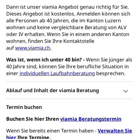
Dann ist unser viamia Angebot genau richtig für Sie.
Prämienverbilligung (WAS Luzern)
sichere Lebensmittel, Lebensmittelkontrolle,
Dieses Angebot ist kostenlos. Anmelden können sich
Lebensmittelhygiene, Produktesicherheit
Obligatorische Krankenversicherung (WAS
alle Personen ab 40 Jahren, die im Kanton Luzern
Luzern)
Trinkwasser
Prävention
wohnen und keine vergleichbare Beratung von ALV
oder IV erhalten. Wenn Sie in einem anderen Kanton
Kranken- und Unfallversicherung
Lebensmittel
Gesundheitsvorsorge, Wellness, Unfallverhütung,
wohnen, finden Sie Ihre Kontaktstelle
Suchtprävention, Alkoholprävention,
auf
www.viamia.ch
.
Tabakprävention, Primärprävention,
Sekundärprävention, Tertiärprävention
Was ist, wenn ich unter 40 bin? -
Wenn Sie jünger als
40 Jahre sind, können Sie Ihre berufliche Situation in
Darmkrebsvorsorge
Soziale Sicherheit
einer
individuellen Laufbahnberatung
besprechen.
Kantonales Tabakpräventionsprogramm
Sozialversicherungen, Sozialpolitik,
Arbeitslosenversicherung,
Gesundheitsförderung
Ablauf und Inhalt der viamia Beratung
Mutterschaftsversicherung, Krankenversicherung,
Unfallversicherung, Invalidenversicherung,
Prävention (Polizei)
Sozialhilfe
Termin buchen
Suchtprävention
Kranken- und Unfallversicherung
Sucht und Drogen
Buchen Sie hier Ihren
viamia Beratungstermin
Gesundheitsversorgung
(gruezi.lu.ch)
Drogenabhängigkeit, Drogensucht,
Wenn Sie bereits einen Termin haben -
Verwalten
Sie
Medikamentenabhängigkeit,
Krankenversicherung (WAS Luzern)
hier
Ihre Termine.
Arzneimittelabhängigkeit, Suchtkrankheit,