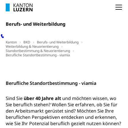
Schulliste
Fachstelle Hochschulbildung
Freiwilliges Kindergarten Jahr
Na
Heilpädagogische Schulen
Kinderbetreuung
Freiwilliger Schulsport
Berufs- und Weiterbildung
Freiwilliges Kindergarten Jahr
Gesundheit und Soziales
Frühe Sprachförderung
Kanton
BKD
Berufs- und Weiterbildung
Konsumentenschutz
Kindergarten & Basisstufe
Weiterbildung & Neuorientierung
Standortbestimmung & Neuorientierung
Konsumentenrechte, Produktsicherheit,
Berufliche Standortbestimmung - viamia
Frühe Förderung
Preisüberwachung, Preisüberwacher,
Konsumentenorganisation, parallele Einfuhr,
Kontakt
regionale Erschöpfung, nationale Erschöpfung,
internationale Erschöpfung, Preisabsprache, Kartell,
Cassis-deDijon-Prinzip
Berufliche Standortbestimmung - viamia
Lebensmittelkontrolle und
Krankenversicherung
Sind Sie
über 40 Jahre alt
Verbraucherschutz
und möchten wissen, wo
Unfallversicherung, Berufsunfallversicherung,
Sie beruflich stehen? Wollen Sie erfahren, ob Sie für
Krankheit, Unfall, Prämienverbilligung,
den Arbeitsmarkt gerüstet sind? Möchten Sie Ihre
Krankenkasse
beruflichen Perspektiven entdecken und erkennen,
wie Sie Ihr Potenzial beruflich gezielt nutzen können?
Krankenversicherung (WAS Luzern)
Lebensmittelsicherheit