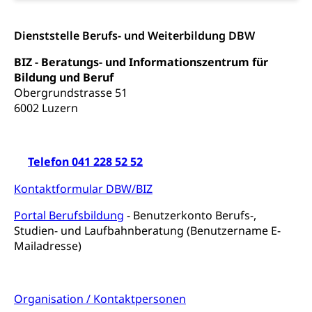
und Kultur, Kulturgesuche, Kulturvermittlung
Dienststelle Berufs- und Weiterbildung DBW
Kulturförderung und Vermittlung
BIZ - Beratungs- und Informationszentrum für
Angebote für Schulklassen
Mobilität
Bildung und Beruf
Zentralschweizer Filmförderung
Obergrundstrasse 51
Schiene und öffentlicher Verkehr
6002 Luzern
Schienenverkehr, Zugverkehr, Bahnverkehr,
Transportmittel, öffentlicher Verkehr
Telefon 041 228 52 52
Verkehrsverbund Luzern VVL
Schifffahrt
Kontaktformular DBW/BIZ
Öffentlicher Verkehr Luzern Mobil
Schiffsverkehr, Binnenschifffahrt, Seeschifffahrt,
Flussschifffahrt
Portal Berufsbildung
- Benutzerkonto Berufs-,
Studien- und Laufbahnberatung (Benutzername E-
Schifffahrt (Strassenverkehrsamt)
Strasse
Mailadresse)
Autoverkehr, Lastwagenverkehr, Schwerverkehr,
leistungsabhängige Schwerverkehrsabgabe,
Langsamverkehr, Transportmittel, Auto, Motorrad,
Organisation / Kontaktpersonen
Individualverkehr