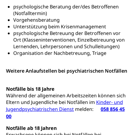
Frühe Sprachförderung
psychologische Beratung der/des Betroffenen
Konsumentenschutz
Kindergarten & Basisstufe
(Notfalltermin)
Konsumentenrechte, Produktsicherheit,
Vorgehensberatung
Frühe Förderung
Preisüberwachung, Preisüberwacher,
Unterstützung beim Krisenmanagement
Konsumentenorganisation, parallele Einfuhr,
psychologische Betreuung der Betroffenen vor
regionale Erschöpfung, nationale Erschöpfung,
Ort (Klasseninterventionen, Einzelbetreuung von
internationale Erschöpfung, Preisabsprache, Kartell,
Lernenden, Lehrpersonen und Schulleitungen)
Cassis-deDijon-Prinzip
Organisation der Nachbetreuung, Triage
Lebensmittelkontrolle und
Krankenversicherung
Verbraucherschutz
Unfallversicherung, Berufsunfallversicherung,
Weitere Anlaufstellen bei psychiatrischen Notfällen
Krankheit, Unfall, Prämienverbilligung,
Krankenkasse
Notfälle bis 18 Jahre
Krankenversicherung (WAS Luzern)
Lebensmittelsicherheit
Während der allgemeinen Arbeitszeiten können sich
Eltern und Jugendliche bei Notfällen im
Kinder- und
Prämienverbilligung (WAS Luzern)
sichere Lebensmittel, Lebensmittelkontrolle,
Jugendpsychiatrischen Dienst
melden:
058 856 45
Lebensmittelhygiene, Produktesicherheit
Obligatorische Krankenversicherung (WAS
00
Luzern)
Trinkwasser
Prävention
Notfälle ab 18 Jahren
Kranken- und Unfallversicherung
Lebensmittel
Gesundheitsvorsorge, Wellness, Unfallverhütung,
Erwachsene können sich bei Notfällen bei