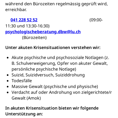
Universität
Gesundheitsmittelschule
während den Bürozeiten regelmässig geprüft wird,
Schulpflicht
Finanzielle Unterstützung für Ausbildung
Technische Hochschule, Studium,
erreichbar.
Informatikmittelschule
Hochschulstudium, Universitätsstudium,
Pflege HF oder Studium Pflege FH
Kindergarten & Basisstufe
universitäre Ausbildung, akademische Ausbildung,
041 228 52 52
Wirtschaftsmittelschule
(09:00-
Fachstelle Stipendien (beruf.lu.ch)
Hochschulbildung, Hochschule, universitäre
Förderangebote
11:30 und 13:30-16:30)
FMS und Vollzeitschulen mit BM
Hochschule, Bachelor, Master, Doktorat,
psychologischeberatung.dbw@lu.ch
Studienbeiträge Höhere Berufsbildung
Sonderschulung
Weiterbildung, Forschung, Entwicklung,
(Bürozeiten)
Dienstleistungen, Hochschule Luzern,
Finanzielle Unterstützung Pädagogische
Musikschulen
Fachhochschule Zentralschweiz, HSLU,
Hochschule PHLU
Unter akuten Krisensituationen verstehen wir:
Pädagogische Hochschule Luzern, PH Luzern, UniLU,
Schulferien
swissuniversities (Dachorganisation der Schweizer
Stipendien Hochschule Luzern hslu
Akute psychische und psychosoziale Notlagen (z.
Hochschulen)
Früherziehung
B. Schulverweigerung, Opfer von akuter Gewalt,
persönliche psychische Notlage)
Schuldienste
swissuniversities
Vorschule
Suizid, Suizidversuch, Suiziddrohung
Betreuungsangebote
Universität Luzern
Kindergarten, Kinderkrippe, Krippe, Kinderhort,
Todesfälle
Kindertagesstätte, Spielgruppe, Tagesmutter,
Massive Gewalt (psychische und physische)
Schulliste
Fachstelle Hochschulbildung
Freiwilliges Kindergarten Jahr
Verdacht auf oder Androhung von zielgerichtete/r
Heilpädagogische Schulen
Gewalt (Amok)
Kinderbetreuung
Freiwilliger Schulsport
In akuten Krisensituation bieten wir folgende
Freiwilliges Kindergarten Jahr
Gesundheit und Soziales
Unterstützung an: