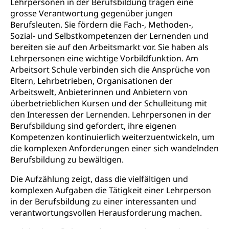
Lehrpersonen in der Berufsbildung tragen eine
Sekundarschule
Stipendien Universität Luzern unilu
Universität
Gesundheitsmittelschule
grosse Verantwortung gegenüber jungen
Schulpflicht
Berufsleuten. Sie fördern die Fach-, Methoden-,
Finanzielle Unterstützung für Ausbildung
Technische Hochschule, Studium,
Informatikmittelschule
Hochschulstudium, Universitätsstudium,
Sozial- und Selbstkompetenzen der Lernenden und
Pflege HF oder Studium Pflege FH
Kindergarten & Basisstufe
universitäre Ausbildung, akademische Ausbildung,
Wirtschaftsmittelschule
bereiten sie auf den Arbeitsmarkt vor. Sie haben als
Fachstelle Stipendien (beruf.lu.ch)
Hochschulbildung, Hochschule, universitäre
Förderangebote
Lehrpersonen eine wichtige Vorbildfunktion. Am
FMS und Vollzeitschulen mit BM
Hochschule, Bachelor, Master, Doktorat,
Arbeitsort Schule verbinden sich die Ansprüche von
Studienbeiträge Höhere Berufsbildung
Sonderschulung
Weiterbildung, Forschung, Entwicklung,
Eltern, Lehrbetrieben, Organisationen der
Dienstleistungen, Hochschule Luzern,
Finanzielle Unterstützung Pädagogische
Musikschulen
Arbeitswelt, Anbieterinnen und Anbietern von
Fachhochschule Zentralschweiz, HSLU,
Hochschule PHLU
überbetrieblichen Kursen und der Schulleitung mit
Pädagogische Hochschule Luzern, PH Luzern, UniLU,
Schulferien
swissuniversities (Dachorganisation der Schweizer
den Interessen der Lernenden. Lehrpersonen in der
Stipendien Hochschule Luzern hslu
Hochschulen)
Früherziehung
Berufsbildung sind gefordert, ihre eigenen
Kompetenzen kontinuierlich weiterzuentwickeln, um
Schuldienste
swissuniversities
Vorschule
die komplexen Anforderungen einer sich wandelnden
Betreuungsangebote
Berufsbildung zu bewältigen.
Universität Luzern
Kindergarten, Kinderkrippe, Krippe, Kinderhort,
Kindertagesstätte, Spielgruppe, Tagesmutter,
Schulliste
Fachstelle Hochschulbildung
Die Aufzählung zeigt, dass die vielfältigen und
Freiwilliges Kindergarten Jahr
komplexen Aufgaben die Tätigkeit einer Lehrperson
Heilpädagogische Schulen
in der Berufsbildung zu einer interessanten und
Kinderbetreuung
Freiwilliger Schulsport
verantwortungsvollen Herausforderung machen.
Freiwilliges Kindergarten Jahr
Gesundheit und Soziales