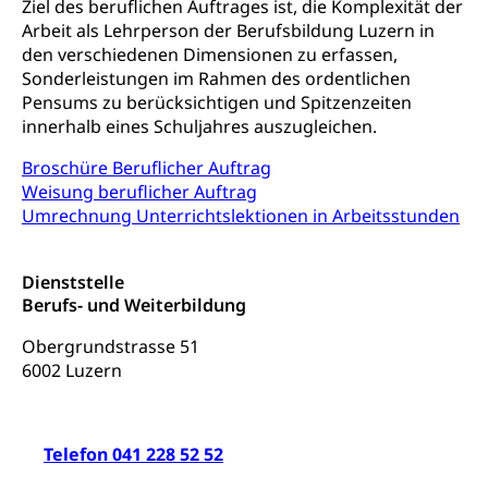
Ziel des beruflichen Auftrages ist, die Komplexität der
Frühe Sprachförderung
Arbeit als Lehrperson der Berufsbildung Luzern in
Konsumentenschutz
den verschiedenen Dimensionen zu erfassen,
Kindergarten & Basisstufe
Sonderleistungen im Rahmen des ordentlichen
Konsumentenrechte, Produktsicherheit,
Frühe Förderung
Pensums zu berücksichtigen und Spitzenzeiten
Preisüberwachung, Preisüberwacher,
Konsumentenorganisation, parallele Einfuhr,
innerhalb eines Schuljahres auszugleichen.
regionale Erschöpfung, nationale Erschöpfung,
internationale Erschöpfung, Preisabsprache, Kartell,
Broschüre Beruflicher Auftrag
Cassis-deDijon-Prinzip
Weisung beruflicher Auftrag
Umrechnung Unterrichtslektionen in Arbeitsstunden
Lebensmittelkontrolle und
Krankenversicherung
Verbraucherschutz
Unfallversicherung, Berufsunfallversicherung,
Dienststelle
Krankheit, Unfall, Prämienverbilligung,
Berufs- und Weiterbildung
Krankenkasse
Obergrundstrasse 51
Krankenversicherung (WAS Luzern)
Lebensmittelsicherheit
6002 Luzern
Prämienverbilligung (WAS Luzern)
sichere Lebensmittel, Lebensmittelkontrolle,
Lebensmittelhygiene, Produktesicherheit
Obligatorische Krankenversicherung (WAS
Luzern)
Telefon 041 228 52 52
Trinkwasser
Prävention