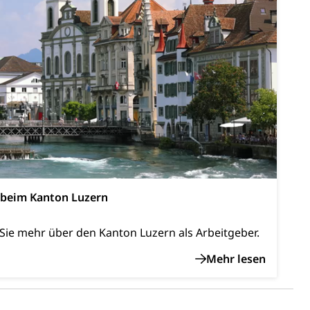
Pensionskasse, erste Säule, zweite Säule, dritte Säule,
rung
S Luzern)
AHV-Beiträge (WAS Luzern)
AHV-Altersrente (WAS Luzern)
Behinderung, Erwerbsunfähigkeit, Behinderte
 beim Kanton Luzern
Sie mehr über den Kanton Luzern als Arbeitgeber.
Denkmalpflege