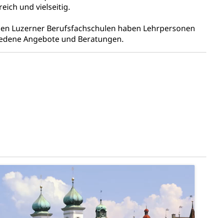
ich und vielseitig.
)
An den Luzerner Berufsfachschulen haben Lehrpersonen
allversicherung
eit
hiedene Angebote und Beratungen.
ion, Tabakprävention, Primärprävention,
ndheitsförderung
Prävention (Polizei)
icherung, Krankenversicherung, Unfallversicherung,
(WAS Luzern)
Existenzsicherung - Sozialhilfe
sicherung (WAS Luzern)
gigkeit, Suchtkrankheit, Drogenabhängige,
ientendossier