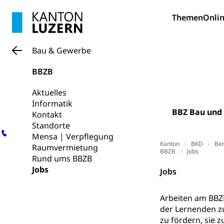
Heilpädagogi
Stipendien U
Universität
Themen
Onlin
Fachstelle St
Technische Hoch
Hochschulbildung
Finanzielle 
Hochschule Luze
Bau & Gewerbe
(Dachorganisati
BBZB
swissunivers
Vorschule
Aktuelles
Kindergarten, Ki
Informatik
BBZ Bau und
Kinderbetre
Kontakt
Standorte
Frühe Förde
Gesundheit und 
Mensa | Verpflegung
Kanton
BKD
Ber
Raumvermietung
BBZB
Jobs
Rund ums BBZB
Konsumenten
Jobs
Jobs
Konsumentenrech
Erschöpfung, nat
Arbeiten am BBZB
Lebensmittel
Krankenversi
der Lernenden z
zu fördern, sie 
Unfallversicheru