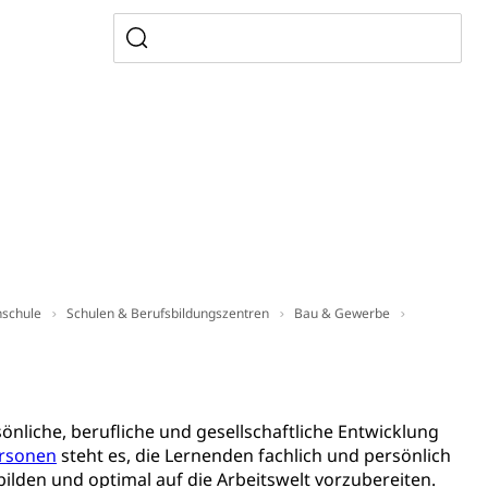
usbildung Pflege HF oder Studium Pflege FH
ldung
itäre Ausbildung, akademische Ausbildung,
t, Weiterbildung, Forschung, Entwicklung, Dienstleistungen,
en Hochschule Luzern hslu
e Luzern, PH Luzern, UniLU, swissuniversities
gesmutter, Freiwilliges Kindergarten Jahr
erung
Kindergarten & Basisstufe
hschule
Schulen & Berufsbildungszentren
Bau & Gewerbe
mentenorganisation, parallele Einfuhr, regionale
artell, Cassis-deDijon-Prinzip
önliche, berufliche und gesellschaftliche Entwicklung
ersonen
steht es, die Lernenden fachlich und persönlich
bilden und optimal auf die Arbeitswelt vorzubereiten.
ung, Krankenkasse