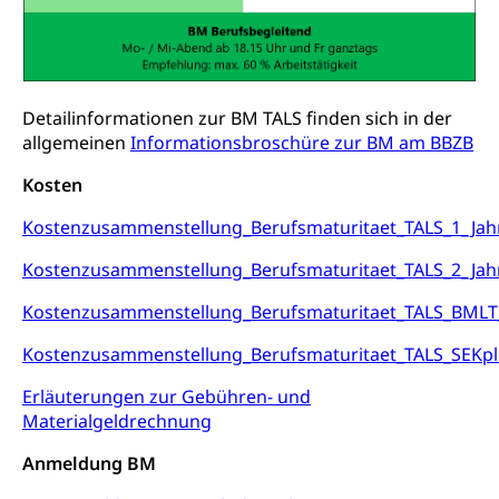
Luzern)
Trinkwasser
Prävention
Kranken- und Unfallversicherung
Lebensmittel
Gesundheitsvorsorge, Wellness, Unfallverhütung,
Suchtprävention, Alkoholprävention,
Tabakprävention, Primärprävention,
Detailinformationen zur BM TALS finden sich in der
Sekundärprävention, Tertiärprävention
allgemeinen
Informationsbroschüre zur BM am BBZB
Darmkrebsvorsorge
Soziale Sicherheit
Kosten
Kantonales Tabakpräventionsprogramm
Sozialversicherungen, Sozialpolitik,
Kostenzusammenstellung_Berufsmaturitaet_TALS_1_Ja
Arbeitslosenversicherung,
Gesundheitsförderung
Mutterschaftsversicherung, Krankenversicherung,
Kostenzusammenstellung_Berufsmaturitaet_TALS_2_Jah
Unfallversicherung, Invalidenversicherung,
Prävention (Polizei)
Sozialhilfe
Kostenzusammenstellung_Berufsmaturitaet_TALS_BMLT
Suchtprävention
Kranken- und Unfallversicherung
Sucht und Drogen
Kostenzusammenstellung_Berufsmaturitaet_TALS_SEKpl
Gesundheitsversorgung
(gruezi.lu.ch)
Drogenabhängigkeit, Drogensucht,
Erläuterungen zur Gebühren- und
Medikamentenabhängigkeit,
Krankenversicherung (WAS Luzern)
Materialgeldrechnung
Arzneimittelabhängigkeit, Suchtkrankheit,
Existenzsicherung - Sozialhilfe
Drogenabhängige, Drogensüchtige,
Anmeldung BM
Betäubungsmittel, Suchtmittel, Psychopharmaka
Soziales und Gesellschaft (Dienststelle)