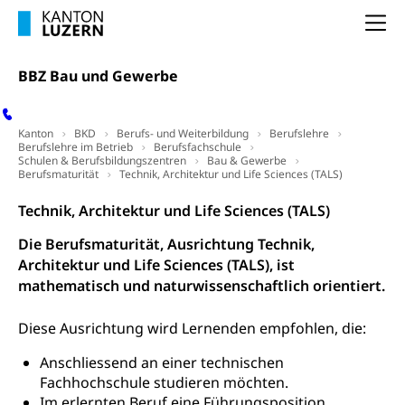
Studienwahl- und Studienbearatung
Zentrum für Brückenangebote
Primarschule
Studienbeihilfe, Stipendien, Ausbildungsdarlehen
Na
Fachklasse Grafik
Sekundarschule
Stipendien Universität Luzern unilu
Universität
Gesundheitsmittelschule
BBZ Bau und Gewerbe
Schulpflicht
Finanzielle Unterstützung für Ausbildung
Technische Hochschule, Studium,
Informatikmittelschule
Hochschulstudium, Universitätsstudium,
Pflege HF oder Studium Pflege FH
Kindergarten & Basisstufe
universitäre Ausbildung, akademische Ausbildung,
Wirtschaftsmittelschule
Kanton
BKD
Berufs- und Weiterbildung
Berufslehre
Fachstelle Stipendien (beruf.lu.ch)
Hochschulbildung, Hochschule, universitäre
Förderangebote
Berufslehre im Betrieb
Berufsfachschule
FMS und Vollzeitschulen mit BM
Hochschule, Bachelor, Master, Doktorat,
Schulen & Berufsbildungszentren
Bau & Gewerbe
Studienbeiträge Höhere Berufsbildung
Sonderschulung
Berufsmaturität
Technik, Architektur und Life Sciences (TALS)
Weiterbildung, Forschung, Entwicklung,
Dienstleistungen, Hochschule Luzern,
Finanzielle Unterstützung Pädagogische
Musikschulen
Technik, Architektur und Life Sciences (TALS)
Fachhochschule Zentralschweiz, HSLU,
Hochschule PHLU
Pädagogische Hochschule Luzern, PH Luzern, UniLU,
Schulferien
Die Berufsmaturität, Ausrichtung Technik,
swissuniversities (Dachorganisation der Schweizer
Stipendien Hochschule Luzern hslu
Architektur und Life Sciences (TALS), ist
Hochschulen)
Früherziehung
mathematisch und naturwissenschaftlich orientiert.
Schuldienste
swissuniversities
Vorschule
Diese Ausrichtung wird Lernenden empfohlen, die:
Betreuungsangebote
Universität Luzern
Kindergarten, Kinderkrippe, Krippe, Kinderhort,
Kindertagesstätte, Spielgruppe, Tagesmutter,
Schulliste
Anschliessend an einer technischen
Fachstelle Hochschulbildung
Freiwilliges Kindergarten Jahr
Fachhochschule studieren möchten.
Heilpädagogische Schulen
Im erlernten Beruf eine Führungsposition