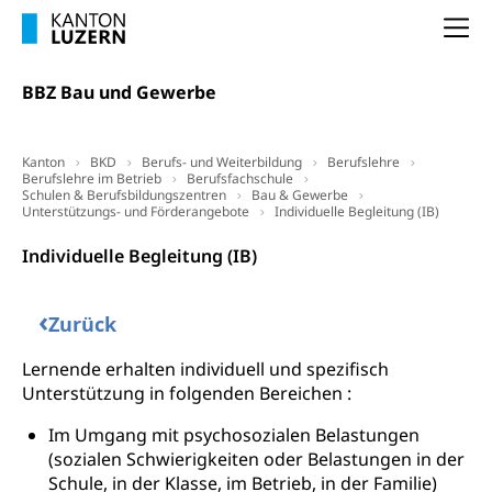
Nachdiplomstudium, Zusatzlehre, Höhere
Wald
Berufsbildung, Berufsmatura nach Lehre,
Na
Projektförderung Universität Luzern unilu
Neuorientierung, Grundkompetenzen,
Berufsberatung, Standortbestimmung,
BBZ Bau und Gewerbe
Studienberatung, Beratung und Unterstützung,
Berufsabschluss für Erwachsene
Kanton
BKD
Berufs- und Weiterbildung
Erwachsenenmatura
Berufslehre
Berufliche Grundbildung
Berufslehre im Betrieb
Berufsfachschule
Schulen & Berufsbildungszentren
Bau & Gewerbe
Bildungsgutscheine Grundkompetenzen
Lehre, Berufsfachschule, Lehrbetrieb, Lehrvertrag,
Unterstützungs- und Förderangebote
Individuelle Begleitung (IB)
Berufsberatung, Qualifikationsverfahren,
Bildung & Berufsabschluss für Erwachsene
Berufswahl & Berufsberatung, Schnupperlehre und
Individuelle Begleitung (IB)
Lehrstellensuche, Berufsmaturität,
Fachperson Betreuung (verkürzte
Brückenangebote, Zugewanderte & Arbeitsmarkt,
Grundbildung)
Fachstelle Berufsbildung
‹
Zurück
Fachperson Gesundheit (verkürzte
Schulen und Berufsbildungszentren
Hochschule Fachhochschule
Grundbildung)
Lernende erhalten individuell und spezifisch
Integrationsvorlehre INVOL Zentralschweiz
Unterstützung in folgenden Bereichen :
Studium, Hochschulstudium, tertiäre Bildung
Allgemeinbildung für Erwachsene
Fremdsprachen in der Berufslehre –
Im Umgang mit psychosozialen Belastungen
Berufsberatung (berufsberatung.ch)
Campus Horw
Mittelschulen
MobiLingua
(sozialen Schwierigkeiten oder Belastungen in der
Grundkompetenzen (einfach-besser.ch)
Campus Horw (HSLU)
Gymnasium, Handelsmittelschule, Sekundarstufe II,
Schule, in der Klasse, im Betrieb, in der Familie)
Informationen für Lernende und Gesetzliche