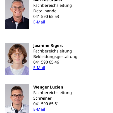
Fachbereichsleitung
Schienenverkehr, Zugverkehr, Bahnverkehr,
Detailhandel
Transportmittel, öffentlicher Verkehr
041 590 65 53
E-Mail
Verkehrsverbund Luzern VVL
Schifffahrt
Öffentlicher Verkehr Luzern Mobil
Schiffsverkehr, Binnenschifffahrt, Seeschifffahrt,
Flussschifffahrt
Jasmine Rigert
Schifffahrt (Strassenverkehrsamt)
Strasse
Fachbereichsleitung
Autoverkehr, Lastwagenverkehr, Schwerverkehr,
Bekleidungsgestaltung
leistungsabhängige Schwerverkehrsabgabe,
041 590 65 46
Langsamverkehr, Transportmittel, Auto, Motorrad,
E-Mail
Individualverkehr
zentras (Betrieb und Unterhalt LU, OW, NW,
ZG)
Wenger Lucien
Persönliches
Fachbereichsleitung
Strassenverkehrsamt
Schreiner
Verkehr und Infrastruktur vif
041 590 65 61
Zivilstand
E-Mail
Kantonsstrassen
Geburt, Heirat, Ehe, Partnerschaft, Tod,