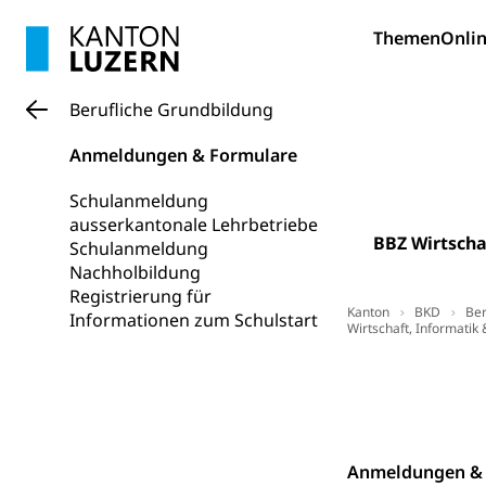
Bildung und Fo
Themen
Onlin
Wissenschaft
Forschungsförde
Berufliche Grundbildung
Pilotprojekt
Erwachsenenb
Anmeldungen & Formulare
Umschulung, zwe
Grundkompetenze
Schulanmeldung
ausserkantonale Lehrbetriebe
Erwachsene
Berufliche Gr
BBZ Wirtscha
Schulanmeldung
Nachholbildung
Fachperson B
Lehre, Berufsfac
Registrierung für
Allgemeinbil
Kanton
BKD
Ber
Informationen zum Schulstart
Wirtschaft, Informatik 
Schulen und 
Hochschule F
Bildung & Be
Registrierung 
Fremdsprache
Studium, Hochsc
Berufsabschl
Anmeldung Ber
Information
Campus Hor
Mittelschulen
Berufslehre (
Pädagogische
Gymnasium, Hand
Anmeldungen & 
Informatikmitte