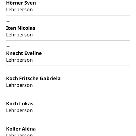
Hörner Sven
Atmosphäre, Luft, Klima (Geoportal)
Raumplanung
Lehrperson
Klima
Raumplan, Nutzungsplan
Iten Nicolas
Raumdatenpool
Lehrperson
Richtplanung Kanton Luzern (ARE)
Raum und Wirtschaft rawi
Knecht Eveline
Lehrperson
Koch Fritsche Gabriela
Lehrperson
Koch Lukas
Lehrperson
Koller Aléna
Lehrperson