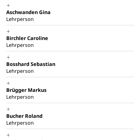
Staat und Recht
Aschwanden Gina
Lehrperson
Gleichstellung von Frau und Mann
Diskriminierung, Gleichstellungsbüro, Mobbing
Birchler Caroline
Lehrperson
Gleichstellung aller Geschlechter und
Zivilverfahren
Lebensformen
Zivilrecht, Zivilrechtspflege, Gerichtsverfahren
Gleichstellung Menschen mit
Bosshard Sebastian
Bezirksgerichte: Aufgaben und Verfahren
Behinderungen
Betreibung und Konkurs
Lehrperson
Kosten im Zivilprozess
Schlichtungsbehörde Gleichstellung
Bankrott, Schulden, Zahlungsunfähigkeit, Pfändung
Brügger Markus
Schulden (gruezi.lu.ch)
Demokratie
Lehrperson
Betreibungsämter
Regierungsform, Stimm- und Wahlrecht,
Stimmrecht, Abstimmungen, Wahlen, politische
Betreibungsverfahren
Bucher Roland
Parteien, Grundfreiheiten, Pluralismus
Lehrperson
Konkursämter
Volksrechte
Kantonale Steuern