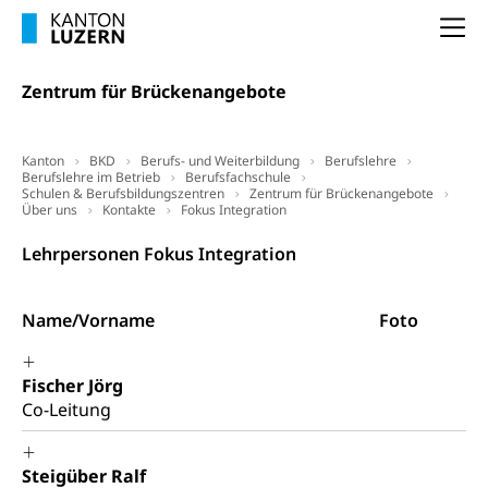
Freiwilliger Schulsport
Hobbytierhaltung und Bienen
Bestattung, Beerdigung, Testament, Erbrecht,
Na
Erbschaft, Todesschein, Todesanzeige,
Sportförderung
Veterinärdienst
Zivilstandsamt, Erben, Erbenliste
Zentrum für Brückenangebote
Wildtiere
Ärztliche Todesbescheinigung
Halten von Wildtieren
Kanton
BKD
Berufs- und Weiterbildung
Berufslehre
Sicherheit
Berufslehre im Betrieb
Berufsfachschule
Haltung Heimtiere
Schulen & Berufsbildungszentren
Zentrum für Brückenangebote
Über uns
Kontakte
Fokus Integration
Hunde
Armee
Lehrpersonen Fokus Integration
Militär, Militärdienst, Militärdienstpflicht,
Wehrpflicht, Berufssoldat, Militärdienstverweigerer,
Dienstverweigerer, Militärdienstverweigerung,
Name/Vorname
Foto
Wehrpflichtersatz, Wehrpflichtersatzabgabe
Militär
Bevölkerungsschutz
Fischer Jörg
Schweizer Armee
Katastrophenschutz, Katastrophenhilfe, Polizei,
Co-Leitung
Feuerwehr, Gesundheitswesen, technische Betriebe,
Erwerbsausfallentschädigung (WAS Luzern)
Alarmierung, Sirenentest
Steigüber Ralf