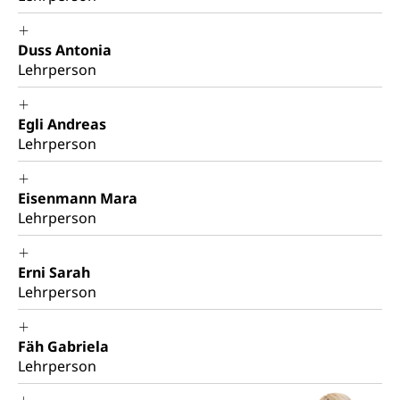
Kriminalität
Strafverfahren Staatsanwaltschaft
Duss Antonia
Vormundschaft
Lehrperson
Strafregisterauszug bestellen (EJPD)
Vormund, Amtsvormund, Mündel,
Vormundschaftsbehörde, Kindesschutz,
Jugendschutz
Egli Andreas
Lehrperson
Kindes- und Erwachsenenschutz KESB
Kindes- und Erwachsenenschutzbehörden im
Umwelt und Bauen
Eisenmann Mara
Kanton Luzern
Lehrperson
Abfall
Abfallentsorgung, Kehrichtabfuhr, Müllabfuhr
Erni Sarah
Lehrperson
Abfall und Entsorgung
Boden, Natur und Landschaft
Gemeindeverbände für Abfallentsorgung
Bodenschutz, Landschaftsschutz, Gewässerschutz,
Fäh Gabriela
Naturschutz, Umweltschutz
Lehrperson
Natur (Dienststelle Landwirtschaft und
Chemie und Gifte