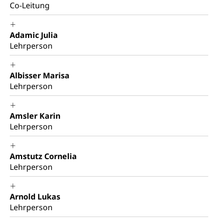
Kantonaler Führungsstab
Polizei
Co-Leitung
Ordnungskräfte, Sicherheit, öffentliche Ordnung
Adamic Julia
Polizei
Versorgung
Lehrperson
Vorratshaltung, Vorrat
Albisser Marisa
Wasserversorgung
Waffen
Lehrperson
Waffenerwerbsschein, Waffenschein, Waffenbüro,
Waffentragen, Selbstverteidigung
Amsler Karin
Waffen, Sprengstoffe und Pyrotechnik
Zivildienst
Lehrperson
Militärdienst
Amstutz Cornelia
Bundesamt für Zivildienst ZIVI
Zivilschutz
Lehrperson
Erwerbsausfallentschädigung (WAS Luzern)
Schutzdienstpflicht, Schutzraum,
Schutzraumbaupflicht
Arnold Lukas
Lehrperson
Zivilschutz