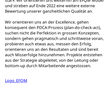
star». Wir orientieren uns weiterhin am EFQM Model
Berufsberatung, Standortbestimmung,
Studienberatung, Beratung und Unterstützung,
und streben auf Ende 2022 eine weitere externe
Berufsabschluss für Erwachsene
Bewertung unserer ganzheitlichen Qualität an.
Erwachsenenmatura
Berufliche Grundbildung
Wir orientieren uns an der Excellence, gehen
konsequent den PDCA-Prozess (plan-do-check-act),
Bildungsgutscheine Grundkompetenzen
Lehre, Berufsfachschule, Lehrbetrieb, Lehrvertrag,
suchen nicht die Perfektion in grossen Konzepten,
Berufsberatung, Qualifikationsverfahren,
Bildung & Berufsabschluss für Erwachsene
sondern gehen pragmatisch und schrittweise voran,
Berufswahl & Berufsberatung, Schnupperlehre und
Lehrstellensuche, Berufsmaturität,
probieren auch etwas aus, messen den Erfolg,
Fachperson Betreuung (verkürzte
Brückenangebote, Zugewanderte & Arbeitsmarkt,
orientieren uns an den Resultaten und sind bereit
Grundbildung)
Fachstelle Berufsbildung
auch Misserfolge hinzunehmen. Projekte entstehen
Fachperson Gesundheit (verkürzte
aus der Strategie abgeleitet, von der Leitung oder
Schulen und Berufsbildungszentren
Hochschule Fachhochschule
Grundbildung)
bottom-up durch Mitarbeitende angestossen.
Integrationsvorlehre INVOL Zentralschweiz
Studium, Hochschulstudium, tertiäre Bildung
Allgemeinbildung für Erwachsene
Fremdsprachen in der Berufslehre –
Logo_EFQM
Berufsberatung (berufsberatung.ch)
Campus Horw
Mittelschulen
MobiLingua
Grundkompetenzen (einfach-besser.ch)
Campus Horw (HSLU)
Gymnasium, Handelsmittelschule, Sekundarstufe II,
Informationen für Lernende und Gesetzliche
Kantonsschule, Fachmittelschule, Fachmatura,
Bildung & Berufsabschluss für Erwachsene
Fachstelle Hochschulbildung
Vertreter
Fachklasse Grafik Luzern, Berufsmatura,
Informatikmittelschule, Fachmittelschulzentrum
Lehre nach dem Gymnasium
Hochschulen
Informationen für zugewanderte Personen
FMS, Fachmittelschulen, Vollzeitschulen mit