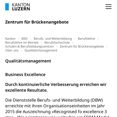
Arbeitslosigkeit und Stellensuche (WAS
selbständig Erwerbender, Freiberufler
Luzern)
Na
Unterstützung der Wirtschaftsförderung
Pensionierung
Arbeitslosenentschädigung (WAS Luzern)
Luzern
Zentrum für Brückenangebote
Frühpensionierung, Altersrente, berufliche
Vorsorge, Altersvorsorge
Handelsregister Luzern
Dienststelle Steuern - Wissenswertes
Kanton
BKD
Berufs- und Weiterbildung
Berufslehre
AHV-Altersrente (WAS Luzern)
Berufslehre im Betrieb
Berufsfachschule
Selbständige (WAS Luzern)
Schulen & Berufsbildungszentren
Zentrum für Brückenangebote
LUPK - Luzerner Pensionskasse
Bildung und Forschung
Über uns
Qualitätsmanagement
Altersvorsorge (gruezi.lu.ch)
Qualitätsmanagement
Wissenschaftsförderung
Forschungsförderung, Wissenschaftsmarketing,
Business Excellence
Wissenschaft, Forschung, Entwicklung, Projekte
Durch kontinuierliche Verbesserung erreichen wir
Pilotprojekte Klima
Erwachsenenbildung und Weiterbildung
exzellente Resultate.
Innovative Projekte Landwirtschaft und
Umschulung, zweiter Bildungsweg,
Die Dienststelle Berufs- und Weiterbildung (DBW)
Nachdiplomstudium, Zusatzlehre, Höhere
Wald
erreichte mit ihren Organisationseinheiten im Jahr
Berufsbildung, Berufsmatura nach Lehre,
2015 die Auszeichnung «Recognised fo excellence 3
Projektförderung Universität Luzern unilu
Neuorientierung, Grundkompetenzen,