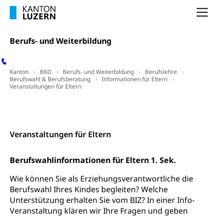
Selbständige (WAS Luzern)
LUPK - Luzerner Pensionskasse
Na
Bildung und Forschung
Altersvorsorge (gruezi.lu.ch)
Berufs- und Weiterbildung
Wissenschaftsförderung
Forschungsförderung, Wissenschaftsmarketing,
Wissenschaft, Forschung, Entwicklung, Projekte
Kanton
BKD
Berufs- und Weiterbildung
Berufslehre
Berufswahl & Berufsberatung
Informationen für Eltern
Veranstaltungen für Eltern
Pilotprojekte Klima
Erwachsenenbildung und Weiterbildung
Innovative Projekte Landwirtschaft und
Umschulung, zweiter Bildungsweg,
Kontakt
Nachdiplomstudium, Zusatzlehre, Höhere
Wald
Berufsbildung, Berufsmatura nach Lehre,
Projektförderung Universität Luzern unilu
Neuorientierung, Grundkompetenzen,
Veranstaltungen für Eltern
Berufsberatung, Standortbestimmung,
Studienberatung, Beratung und Unterstützung,
Berufswahlinformationen für Eltern 1. Sek.
Berufsabschluss für Erwachsene
Wie können Sie als Erziehungsverantwortliche die
Erwachsenenmatura
Berufliche Grundbildung
Berufswahl Ihres Kindes begleiten? Welche
Bildungsgutscheine Grundkompetenzen
Lehre, Berufsfachschule, Lehrbetrieb, Lehrvertrag,
Unterstützung erhalten Sie vom BIZ? In einer Info-
Berufsberatung, Qualifikationsverfahren,
Veranstaltung klären wir Ihre Fragen und geben
Bildung & Berufsabschluss für Erwachsene
Berufswahl & Berufsberatung, Schnupperlehre und