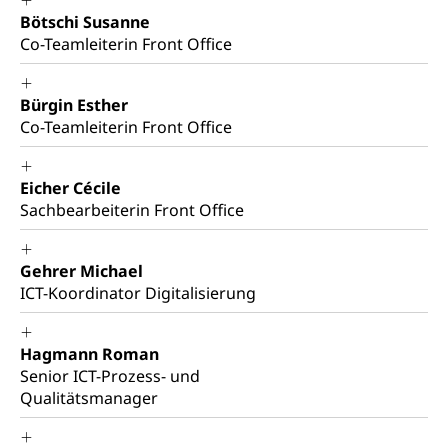
Cassis-deDijon-Prinzip
Bötschi Susanne
Co-Teamleiterin Front Office
Lebensmittelkontrolle und
Krankenversicherung
Verbraucherschutz
Unfallversicherung, Berufsunfallversicherung,
Bürgin Esther
Krankheit, Unfall, Prämienverbilligung,
Krankenkasse
Co-Teamleiterin Front Office
Krankenversicherung (WAS Luzern)
Lebensmittelsicherheit
Eicher Cécile
Prämienverbilligung (WAS Luzern)
sichere Lebensmittel, Lebensmittelkontrolle,
Sachbearbeiterin Front Office
Lebensmittelhygiene, Produktesicherheit
Obligatorische Krankenversicherung (WAS
Luzern)
Trinkwasser
Prävention
Gehrer Michael
Kranken- und Unfallversicherung
ICT-Koordinator Digitalisierung
Lebensmittel
Gesundheitsvorsorge, Wellness, Unfallverhütung,
Suchtprävention, Alkoholprävention,
Tabakprävention, Primärprävention,
Hagmann Roman
Sekundärprävention, Tertiärprävention
Senior ICT-Prozess- und
Darmkrebsvorsorge
Soziale Sicherheit
Qualitätsmanager
Kantonales Tabakpräventionsprogramm
Sozialversicherungen, Sozialpolitik,