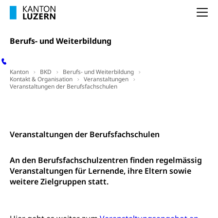
Dienststelle Steuern - Wissenswertes
Na
AHV-Altersrente (WAS Luzern)
Selbständige (WAS Luzern)
LUPK - Luzerner Pensionskasse
Bildung und Forschung
Berufs- und Weiterbildung
Altersvorsorge (gruezi.lu.ch)
Wissenschaftsförderung
Kanton
BKD
Berufs- und Weiterbildung
Forschungsförderung, Wissenschaftsmarketing,
Kontakt & Organisation
Veranstaltungen
Veranstaltungen der Berufsfachschulen
Wissenschaft, Forschung, Entwicklung, Projekte
Pilotprojekte Klima
Kontakt
Erwachsenenbildung und Weiterbildung
Innovative Projekte Landwirtschaft und
Umschulung, zweiter Bildungsweg,
Veranstaltungen der Berufsfachschulen
Nachdiplomstudium, Zusatzlehre, Höhere
Wald
Berufsbildung, Berufsmatura nach Lehre,
Projektförderung Universität Luzern unilu
Neuorientierung, Grundkompetenzen,
An den Berufsfachschulzentren finden regelmässig
Berufsberatung, Standortbestimmung,
Veranstaltungen für Lernende, ihre Eltern sowie
Studienberatung, Beratung und Unterstützung,
weitere Zielgruppen statt.
Berufsabschluss für Erwachsene
Erwachsenenmatura
Berufliche Grundbildung