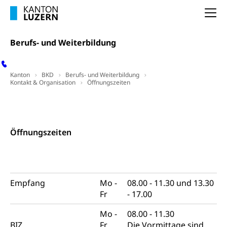
Konsumentenschutz
Kindergarten & Basisstufe
Na
Konsumentenrechte, Produktsicherheit,
Frühe Förderung
Preisüberwachung, Preisüberwacher,
Berufs- und Weiterbildung
Konsumentenorganisation, parallele Einfuhr,
regionale Erschöpfung, nationale Erschöpfung,
internationale Erschöpfung, Preisabsprache, Kartell,
Cassis-deDijon-Prinzip
Kanton
BKD
Berufs- und Weiterbildung
Kontakt & Organisation
Öffnungszeiten
Lebensmittelkontrolle und
Krankenversicherung
Kontakt
Verbraucherschutz
Unfallversicherung, Berufsunfallversicherung,
Krankheit, Unfall, Prämienverbilligung,
Öffnungszeiten
Krankenkasse
Krankenversicherung (WAS Luzern)
Lebensmittelsicherheit
Prämienverbilligung (WAS Luzern)
sichere Lebensmittel, Lebensmittelkontrolle,
Lebensmittelhygiene, Produktesicherheit
Empfang
Mo -
08.00 - 11.30 und 13.30
Obligatorische Krankenversicherung (WAS
Fr
- 17.00
Luzern)
Trinkwasser
Prävention
Mo -
08.00 - 11.30
Kranken- und Unfallversicherung
Lebensmittel
Gesundheitsvorsorge, Wellness, Unfallverhütung,
BIZ
Fr
Die Vormittage sind