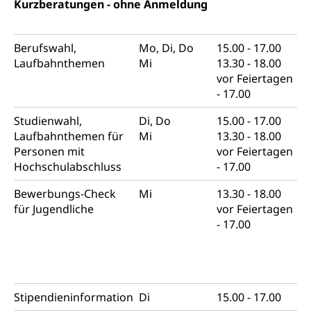
Kurzberatungen - ohne Anmeldung
Sucht
Invalidenversicherung (WAS Luzern)
Gesundheitsversorgung
AHV / IV
Soziale Sicherheit
Berufswahl,
Mo, Di, Do
15.00 - 17.00
Altersrente, Invalidenrente, Witwenrente,
Laufbahnthemen
Mi
13.30 - 18.00
Sozialversicherung, Vorsorgeeinrichtung,
vor Feiertagen
Pensionskasse, erste Säule, zweite Säule, dritte
Säule, Hilflosenentschädigung,
- 17.00
Ergänzungsleistungen, Altersvorsorge,
Todesfallversicherung
Studienwahl,
Di, Do
15.00 - 17.00
Laufbahnthemen für
Mi
13.30 - 18.00
Hilfslosenentschädigung (WAS Luzern)
Behinderung
Personen mit
vor Feiertagen
Hochschulabschluss
- 17.00
AHV-Hinterlassenenrente (WAS Luzern)
Körperbehinderung, körperliche Behinderung,
geistige Behinderung, psychische Behinderung,
Bewerbungs-Check
Mi
13.30 - 18.00
AHV-Beiträge (WAS Luzern)
Erwerbsunfähigkeit, Behinderte
für Jugendliche
vor Feiertagen
Informationsstelle AHV/IV
- 17.00
Inklusion im Sport
Ergänzungsleistungen (EL) (WAS Luzern)
Menschen mit Behinderungen
Kultur und Medien
AHV-Altersrente (WAS Luzern)
IV-Leistungen (WAS Luzern)
Archive und Bibliotheken
Stipendieninformation
Di
15.00 - 17.00