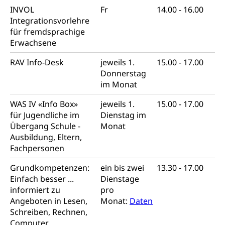
Bücher, Bundesarchiv, Landesbibliothek
INVOL
Fr
14.00 - 16.00
Integrationsvorlehre
Staatsarchiv Luzern
Kulturelle Einrichtungen
für fremdsprachige
Zentral- und Hochschulbibliothek
Museen, Theater, Bibliotheken
Erwachsene
Archiv der Denkmalpflege
RAV Info-Desk
Dienststelle Kultur
jeweils 1.
15.00 - 17.00
Kulturförderung
Donnerstag
Kunst & Kultur (Luzern Tourismus)
Kulturpolitik, Sprachförderung, Denkmalpflege,
im Monat
kulturelles Angebot, Kulturerbe, kulturelles Erbe,
Nachwuchsförderung, Vermittlung, Selektive
WAS IV «Info Box»
jeweils 1.
15.00 - 17.00
Förderung, Kulturausschreibungen, Kulturpreis,
für Jugendliche im
Dienstag im
Werkbeitrag, Produktionsbeitrag, Recherche,
Übergang Schule -
Monat
Bildende Kunst, Angewandte Kunst, Theater/Tanz,
Ausbildung, Eltern,
Musik, Entwicklung, Programmbeiträge,
Filmförderung, Regionale Förderfonds,
Fachpersonen
Werkankäufe, Kunstankäufe, Kunst und Bau, Schule
und Kultur, Kulturgesuche, Kulturvermittlung
Grundkompetenzen:
ein bis zwei
13.30 - 17.00
Einfach besser ...
Dienstage
Kulturförderung und Vermittlung
informiert zu
pro
Angeboten in Lesen,
Monat:
Daten
Angebote für Schulklassen
Mobilität
Schreiben, Rechnen,
Zentralschweizer Filmförderung
Computer