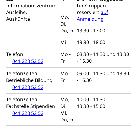
Suchtprävention, Alkoholprävention,
Informationszentrum,
für Gruppen
Tabakprävention, Primärprävention,
Ausleihe,
reserviert
auf
Sekundärprävention, Tertiärprävention
Mo,
Auskünfte
Anmeldung
Di,
Darmkrebsvorsorge
Soziale Sicherheit
Do, Fr
13.30 - 17.00
Kantonales Tabakpräventionsprogramm
Sozialversicherungen, Sozialpolitik,
Mi
13.30 - 18.00
Arbeitslosenversicherung,
Gesundheitsförderung
Mutterschaftsversicherung, Krankenversicherung,
Telefon
Mo -
08.30 - 11.30 und 13.30
Unfallversicherung, Invalidenversicherung,
Prävention (Polizei)
Sozialhilfe
Fr
- 16.30
041 228 52 52
Suchtprävention
Kranken- und Unfallversicherung
Telefonzeiten
Mo -
09.00 - 11.30 und 13.30
Sucht und Drogen
Gesundheitsversorgung
(gruezi.lu.ch)
Betriebliche Bildung
Fr
- 16.30
Drogenabhängigkeit, Drogensucht,
041 228 52 52
Medikamentenabhängigkeit,
Krankenversicherung (WAS Luzern)
Arzneimittelabhängigkeit, Suchtkrankheit,
Telefonzeiten
Mo,
10.00 - 11.30
Existenzsicherung - Sozialhilfe
Drogenabhängige, Drogensüchtige,
Fachstelle Stipendien
Di
13.30 - 15.00
Betäubungsmittel, Suchtmittel, Psychopharmaka
Soziales und Gesellschaft (Dienststelle)
Mi,
041 228 52 52
Do, Fr
Fachstelle Sucht Region Luzern
Gesundheitsversorgung
Opferhilfe
Drogen (Polizei)
Gesundheitsversorgung, Spital, Pflegeinitiative,
Arbeitslosenversicherung (WAS Luzern)
Ambulant vor stationär, AVOS, Patientendossier