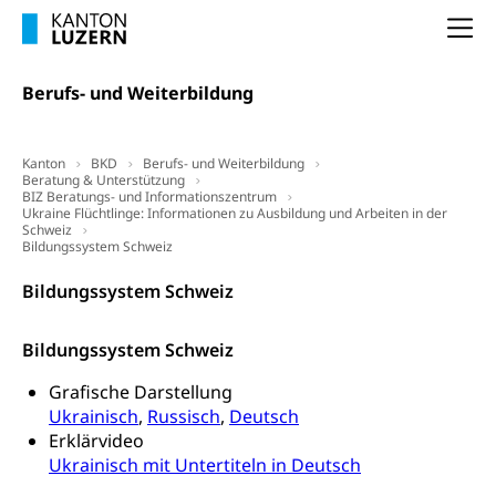
Arbeitslosigkeit (gruezi.lu.ch)
Berufliche Selbständigkeit
Na
Arbeitslosigkeit und Stellensuche (WAS
selbständig Erwerbender, Freiberufler
Luzern)
Berufs- und Weiterbildung
Unterstützung der Wirtschaftsförderung
Pensionierung
Arbeitslosenentschädigung (WAS Luzern)
Luzern
Frühpensionierung, Altersrente, berufliche
Vorsorge, Altersvorsorge
Handelsregister Luzern
Kanton
BKD
Berufs- und Weiterbildung
Beratung & Unterstützung
Dienststelle Steuern - Wissenswertes
BIZ Beratungs- und Informationszentrum
AHV-Altersrente (WAS Luzern)
Ukraine Flüchtlinge: Informationen zu Ausbildung und Arbeiten in der
Schweiz
Selbständige (WAS Luzern)
LUPK - Luzerner Pensionskasse
Bildungssystem Schweiz
Bildung und Forschung
Altersvorsorge (gruezi.lu.ch)
Bildungssystem Schweiz
Wissenschaftsförderung
Forschungsförderung, Wissenschaftsmarketing,
Bildungssystem Schweiz
Wissenschaft, Forschung, Entwicklung, Projekte
Grafische Darstellung
Pilotprojekte Klima
Erwachsenenbildung und Weiterbildung
Ukrainisch
,
Russisch
,
Deutsch
Erklärvideo
Innovative Projekte Landwirtschaft und
Umschulung, zweiter Bildungsweg,
Ukrainisch mit Untertiteln in Deutsch
Nachdiplomstudium, Zusatzlehre, Höhere
Wald
Berufsbildung, Berufsmatura nach Lehre,