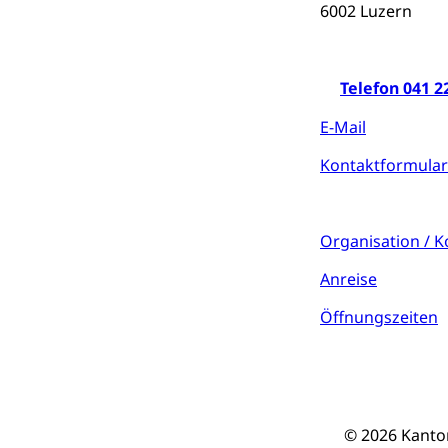
6002 Luzern
Kulturförder
Mobilität
Telefon 041 2
Schiene und öf
E-Mail
Schienenverkehr,
Kontaktformula
Verkehrsver
Schifffahrt
Schiffsverkehr, B
Organisation / 
Schifffahrt 
Strasse
Anreise
Autoverkehr, La
Individualverkeh
Öffnungszeiten
zentras (Bet
Persönliches
© 2026 Kanto