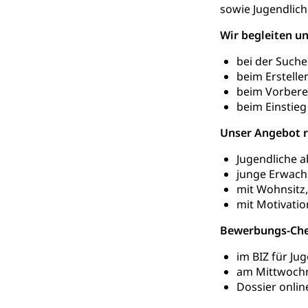
sowie Jugendlic
Gesundheitsvors
Sekundärprävent
Wir begleiten u
bei der Suche
Darmkrebsvo
Soziale Sicher
beim Erstell
Suchtpräven
Sozialversicheru
beim Vorbere
Invalidenversich
beim Einstieg
Kranken- und 
Sucht und Dr
Unser Angebot ri
Soziales und 
Drogenabhängigk
Jugendliche a
Drogensüchtige,
junge Erwach
Invalidenver
mit Wohnsitz,
Fachstelle S
Gesundheitsv
mit Motivatio
Gesundheitsverso
Bewerbungs-Chec
Gesundheits
AHV / IV
im BIZ für Ju
Altersrente, Inv
am Mittwochn
Hilflosenentsch
Dossier onlin