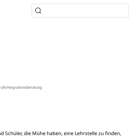
gesmutter, Freiwilliges Kindergarten Jahr
erung
Kindergarten & Basisstufe
mentenorganisation, parallele Einfuhr, regionale
artell, Cassis-deDijon-Prinzip
rufsintegrationsberatung
ung, Krankenkasse
)
allversicherung
eit
 Schüler, die Mühe haben, eine Lehrstelle zu finden,