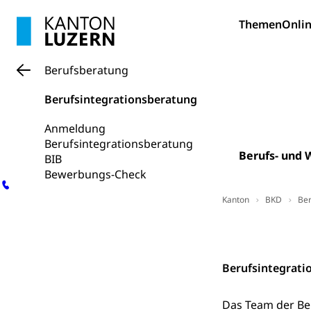
swissunivers
Vorschule
Themen
Onlin
Kindergarten, Ki
Kinderbetre
Berufsberatung
Frühe Förde
Berufsintegrationsberatung
Gesundheit und 
Anmeldung
Konsumenten
Berufsintegrationsberatung
Berufs- und 
Konsumentenrech
BIB
Erschöpfung, nat
Bewerbungs-Check
Lebensmittel
Krankenversi
Kanton
BKD
Ber
Unfallversicheru
Kontakt
Krankenversi
Lebensmittels
Berufsintegrati
Obligatorisc
sichere Lebensmi
Das Team der Ber
Trinkwasser
Prävention