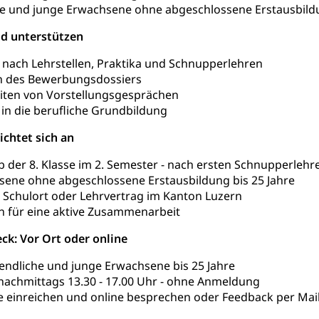
he und junge Erwachsene ohne abgeschlossene Erstausbild
orge, Wellness, Unfallverhütung, Suchtprävention, Alkoholprävent
ion, Tertiärprävention
nd unterstützen
 nach Lehrstellen, Praktika und Schnupperlehren
rsorge
Kantonales Tabakpräventionsprogramm
Gesu
heit
en des Bewerbungsdossiers
tion
Gesundheitsversorgung
ngen, Sozialpolitik, Arbeitslosenversicherung, Mutterschaftsvers
iten von Vorstellungsgesprächen
erung, Sozialhilfe
 in die berufliche Grundbildung
Unfallversicherung (gruezi.lu.ch)
Krankenversicherung 
ogen
chtet sich an
Gesellschaft (Dienststelle)
Opferhilfe
Arbeitslosenver
eit, Drogensucht, Medikamentenabhängigkeit, Arzneimittelabhän
b der 8. Klasse im 2. Semester - nach ersten Schnupperlehr
 Betäubungsmittel, Suchtmittel, Psychopharmaka
sene ohne abgeschlossene Erstausbildung bis 25 Jahre
sicherung (WAS Luzern)
Soziale Sicherheit
 Schulort oder Lehrvertrag im Kanton Luzern
ucht Region Luzern
Drogen (Polizei)
Sucht
ersorgung
n für eine aktive Zusammenarbeit
rgung, Spital, Pflegeinitiative, Ambulant vor stationär, AVOS, Pat
k: Vor Ort oder online
versorgung
gendliche und junge Erwachsene bis 25 Jahre
alidenrente, Witwenrente, Sozialversicherung, Vorsorgeeinrichtung, 
achmittags 13.30 - 17.00 Uhr - ohne Anmeldung
ädigung, Ergänzungsleistungen, Altersvorsorge, Todesfallversiche
e einreichen und online besprechen oder Feedback per Mai