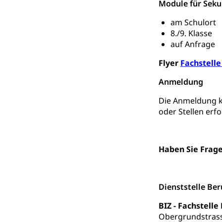
Hilfslosenen
Module für Seku
Behinderung
Informations
Körperbehinderu
am Schulort
8./9. Klasse
IV-Leistunge
Inklusion im
auf Anfrage
Kultur und Medi
Flyer
Fachstelle
Anmeldung
Archive und B
Die Anmeldung k
Bücher, Bundesa
oder Stellen erf
Staatsarchiv
Kulturelle Ein
Museen, Theater
Haben Sie Frage
Dienststelle 
Kulturförderu
Kulturpolitik, S
Dienststelle Be
Förderung, Kult
Theater/Tanz, M
BIZ - Fachstell
Schule und Kultu
Obergrundstras