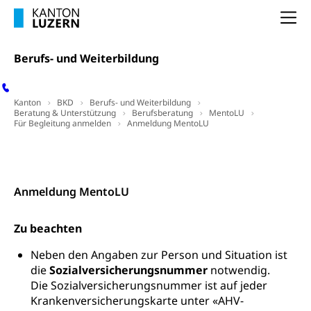
Innovative Projekte Landwirtschaft und
Umschulung, zweiter Bildungsweg,
Na
Nachdiplomstudium, Zusatzlehre, Höhere
Wald
Berufsbildung, Berufsmatura nach Lehre,
Projektförderung Universität Luzern unilu
Berufs- und Weiterbildung
Neuorientierung, Grundkompetenzen,
Berufsberatung, Standortbestimmung,
Studienberatung, Beratung und Unterstützung,
Berufsabschluss für Erwachsene
Kanton
BKD
Berufs- und Weiterbildung
Beratung & Unterstützung
Berufsberatung
MentoLU
Für Begleitung anmelden
Anmeldung MentoLU
Erwachsenenmatura
Berufliche Grundbildung
Bildungsgutscheine Grundkompetenzen
Lehre, Berufsfachschule, Lehrbetrieb, Lehrvertrag,
Kontakt
Berufsberatung, Qualifikationsverfahren,
Bildung & Berufsabschluss für Erwachsene
Berufswahl & Berufsberatung, Schnupperlehre und
Lehrstellensuche, Berufsmaturität,
Anmeldung MentoLU
Fachperson Betreuung (verkürzte
Brückenangebote, Zugewanderte & Arbeitsmarkt,
Grundbildung)
Fachstelle Berufsbildung
Zu beachten
Fachperson Gesundheit (verkürzte
Schulen und Berufsbildungszentren
Hochschule Fachhochschule
Grundbildung)
Neben den Angaben zur Person und Situation ist
Integrationsvorlehre INVOL Zentralschweiz
die
Sozialversicherungsnummer
notwendig.
Studium, Hochschulstudium, tertiäre Bildung
Allgemeinbildung für Erwachsene
Die Sozialversicherungsnummer ist auf jeder
Fremdsprachen in der Berufslehre –
Berufsberatung (berufsberatung.ch)
Campus Horw
Mittelschulen
Krankenversicherungskarte unter «AHV-
MobiLingua