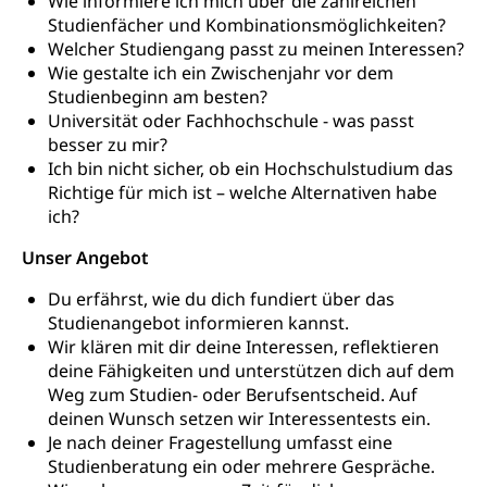
Wie informiere ich mich über die zahlreichen
Fachstelle Hochschulbildung
Freiwilliges Kindergarten Jahr
Studienfächer und Kombinationsmöglichkeiten?
Heilpädagogische Schulen
Welcher Studiengang passt zu meinen Interessen?
Kinderbetreuung
Freiwilliger Schulsport
Wie gestalte ich ein Zwischenjahr vor dem
Freiwilliges Kindergarten Jahr
Studienbeginn am besten?
Gesundheit und Soziales
Universität oder Fachhochschule - was passt
Frühe Sprachförderung
besser zu mir?
Konsumentenschutz
Kindergarten & Basisstufe
Ich bin nicht sicher, ob ein Hochschulstudium das
Konsumentenrechte, Produktsicherheit,
Richtige für mich ist – welche Alternativen habe
Frühe Förderung
Preisüberwachung, Preisüberwacher,
ich?
Konsumentenorganisation, parallele Einfuhr,
regionale Erschöpfung, nationale Erschöpfung,
Unser Angebot
internationale Erschöpfung, Preisabsprache, Kartell,
Cassis-deDijon-Prinzip
Du erfährst, wie du dich fundiert über das
Studienangebot informieren kannst.
Lebensmittelkontrolle und
Krankenversicherung
Wir klären mit dir deine Interessen, reflektieren
Verbraucherschutz
deine Fähigkeiten und unterstützen dich auf dem
Unfallversicherung, Berufsunfallversicherung,
Weg zum Studien- oder Berufsentscheid. Auf
Krankheit, Unfall, Prämienverbilligung,
deinen Wunsch setzen wir Interessentests ein.
Krankenkasse
Je nach deiner Fragestellung umfasst eine
Krankenversicherung (WAS Luzern)
Lebensmittelsicherheit
Studienberatung ein oder mehrere Gespräche.