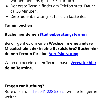
Wir nehmen uns gerne Zeit für dich.
Prämienverbilligung (WAS Luzern)
sichere Lebensmittel, Lebensmittelkontrolle,
Der erste Termin findet am Telefon statt. Dauer:
Lebensmittelhygiene, Produktesicherheit
ca. 30 Minuten.
Obligatorische Krankenversicherung (WAS
Die Studienberatung ist für dich kostenlos.
Luzern)
Trinkwasser
Prävention
Kranken- und Unfallversicherung
Termin buchen
Lebensmittel
Gesundheitsvorsorge, Wellness, Unfallverhütung,
Suchtprävention, Alkoholprävention,
Buche hier deinen
Studienberatungstermin
Tabakprävention, Primärprävention,
Sekundärprävention, Tertiärprävention
Bei dir geht es um einen
Wechsel in eine andere
Mittelschule oder in eine Berufslehre?
Buche hier
Darmkrebsvorsorge
Soziale Sicherheit
deinen Termin für eine
Berufsberatung
.
Kantonales Tabakpräventionsprogramm
Sozialversicherungen, Sozialpolitik,
Arbeitslosenversicherung,
Wenn du bereits einen Termin hast -
Verwalte hier
Gesundheitsförderung
Mutterschaftsversicherung, Krankenversicherung,
deine Termine.
Unfallversicherung, Invalidenversicherung,
Prävention (Polizei)
Sozialhilfe
Suchtprävention
Kranken- und Unfallversicherung
Fragen zur Buchung?
Sucht und Drogen
Gesundheitsversorgung
(gruezi.lu.ch)
Rufe uns an:
Tel. 041 228 52 52
- wir helfen gerne
Drogenabhängigkeit, Drogensucht,
weiter.
Medikamentenabhängigkeit,
Krankenversicherung (WAS Luzern)
Arzneimittelabhängigkeit, Suchtkrankheit,