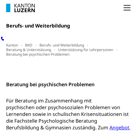
Na
Pilotprojekte Klima
Erwachsenenbildung und Weiterbildung
Innovative Projekte Landwirtschaft und
Umschulung, zweiter Bildungsweg,
Berufs- und Weiterbildung
Nachdiplomstudium, Zusatzlehre, Höhere
Wald
Berufsbildung, Berufsmatura nach Lehre,
Projektförderung Universität Luzern unilu
Neuorientierung, Grundkompetenzen,
Kanton
Berufsberatung, Standortbestimmung,
BKD
Berufs- und Weiterbildung
Beratung & Unterstützung
Unterstützung für Lehrpersonen
Studienberatung, Beratung und Unterstützung,
Beratung bei psychischen Problemen
Berufsabschluss für Erwachsene
Kontakt
Erwachsenenmatura
Berufliche Grundbildung
Bildungsgutscheine Grundkompetenzen
Lehre, Berufsfachschule, Lehrbetrieb, Lehrvertrag,
Beratung bei psychischen Problemen
Berufsberatung, Qualifikationsverfahren,
Bildung & Berufsabschluss für Erwachsene
Berufswahl & Berufsberatung, Schnupperlehre und
Lehrstellensuche, Berufsmaturität,
Für Beratung im Zusammenhang mit
Fachperson Betreuung (verkürzte
Brückenangebote, Zugewanderte & Arbeitsmarkt,
psychischen oder psychosozialen Problemen von
Grundbildung)
Fachstelle Berufsbildung
Lernenden sowie in schulischen Krisensituationen ist
Fachperson Gesundheit (verkürzte
die Fachstelle Psychologische Beratung
Schulen und Berufsbildungszentren
Hochschule Fachhochschule
Grundbildung)
Berufsbildung & Gymnasien zuständig. Zum
Angebot
.
Integrationsvorlehre INVOL Zentralschweiz
Studium, Hochschulstudium, tertiäre Bildung
Allgemeinbildung für Erwachsene