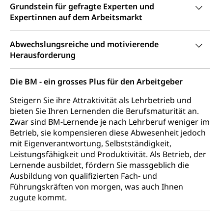
Informatikmittelschule
Grundstein für gefragte Experten und
Hochschulstudium, Universitätsstudium,
Pflege HF oder Studium Pflege FH
Kindergarten & Basisstufe
Expertinnen auf dem Arbeitsmarkt
universitäre Ausbildung, akademische Ausbildung,
Wirtschaftsmittelschule
Fachstelle Stipendien (beruf.lu.ch)
Hochschulbildung, Hochschule, universitäre
Förderangebote
FMS und Vollzeitschulen mit BM
Hochschule, Bachelor, Master, Doktorat,
Studienbeiträge Höhere Berufsbildung
Abwechslungsreiche und motivierende
Sonderschulung
Weiterbildung, Forschung, Entwicklung,
Herausforderung
Dienstleistungen, Hochschule Luzern,
Finanzielle Unterstützung Pädagogische
Musikschulen
Fachhochschule Zentralschweiz, HSLU,
Hochschule PHLU
Pädagogische Hochschule Luzern, PH Luzern, UniLU,
Schulferien
Die BM - ein grosses Plus für den Arbeitgeber
swissuniversities (Dachorganisation der Schweizer
Stipendien Hochschule Luzern hslu
Hochschulen)
Früherziehung
Steigern Sie ihre Attraktivität als Lehrbetrieb und
bieten Sie Ihren Lernenden die Berufsmaturität an.
Schuldienste
swissuniversities
Vorschule
Zwar sind BM-Lernende je nach Lehrberuf weniger im
Betreuungsangebote
Universität Luzern
Kindergarten, Kinderkrippe, Krippe, Kinderhort,
Betrieb, sie kompensieren diese Abwesenheit jedoch
Kindertagesstätte, Spielgruppe, Tagesmutter,
mit Eigenverantwortung, Selbstständigkeit,
Schulliste
Fachstelle Hochschulbildung
Freiwilliges Kindergarten Jahr
Leistungsfähigkeit und Produktivität. Als Betrieb, der
Heilpädagogische Schulen
Lernende ausbildet, fördern Sie massgeblich die
Kinderbetreuung
Ausbildung von qualifizierten Fach- und
Freiwilliger Schulsport
Freiwilliges Kindergarten Jahr
Führungskräften von morgen, was auch Ihnen
Gesundheit und Soziales
zugute kommt.
Frühe Sprachförderung
Konsumentenschutz
Kindergarten & Basisstufe