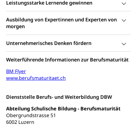
Leistungsstarke Lernende gewinnen
Konsumentenrechte, Produktsicherheit,
Frühe Förderung
Preisüberwachung, Preisüberwacher,
Konsumentenorganisation, parallele Einfuhr,
Ausbildung von Expertinnen und Experten von
regionale Erschöpfung, nationale Erschöpfung,
morgen
internationale Erschöpfung, Preisabsprache, Kartell,
Cassis-deDijon-Prinzip
Unternehmerisches Denken fördern
Lebensmittelkontrolle und
Krankenversicherung
Verbraucherschutz
Weiterführende Informationen zur Berufsmaturität
Unfallversicherung, Berufsunfallversicherung,
Krankheit, Unfall, Prämienverbilligung,
BM Flyer
Krankenkasse
www.berufsmaturitaet.ch
Krankenversicherung (WAS Luzern)
Lebensmittelsicherheit
Prämienverbilligung (WAS Luzern)
sichere Lebensmittel, Lebensmittelkontrolle,
Dienststelle Berufs- und Weiterbildung DBW
Lebensmittelhygiene, Produktesicherheit
Obligatorische Krankenversicherung (WAS
Abteilung Schulische Bildung - Berufsmaturität
Luzern)
Trinkwasser
Prävention
Obergrundstrasse 51
6002 Luzern
Kranken- und Unfallversicherung
Lebensmittel
Gesundheitsvorsorge, Wellness, Unfallverhütung,
Suchtprävention, Alkoholprävention,
Tabakprävention, Primärprävention,