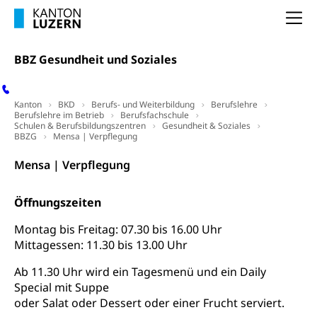
Schlichtungsbehörde Arbeit
Na
Arbeitslosigkeit (gruezi.lu.ch)
Berufliche Selbständigkeit
Arbeitslosigkeit und Stellensuche (WAS
selbständig Erwerbender, Freiberufler
BBZ Gesundheit und Soziales
Luzern)
Unterstützung der Wirtschaftsförderung
Pensionierung
Arbeitslosenentschädigung (WAS Luzern)
Luzern
Kanton
BKD
Berufs- und Weiterbildung
Berufslehre
Frühpensionierung, Altersrente, berufliche
Berufslehre im Betrieb
Berufsfachschule
Vorsorge, Altersvorsorge
Handelsregister Luzern
Schulen & Berufsbildungszentren
Gesundheit & Soziales
BBZG
Mensa | Verpflegung
Dienststelle Steuern - Wissenswertes
AHV-Altersrente (WAS Luzern)
Mensa | Verpflegung
Selbständige (WAS Luzern)
LUPK - Luzerner Pensionskasse
Bildung und Forschung
Altersvorsorge (gruezi.lu.ch)
Öffnungszeiten
Wissenschaftsförderung
Montag bis Freitag: 07.30 bis 16.00 Uhr
Forschungsförderung, Wissenschaftsmarketing,
Mittagessen: 11.30 bis 13.00 Uhr
Wissenschaft, Forschung, Entwicklung, Projekte
Ab 11.30 Uhr wird ein Tagesmenü und ein Daily
Pilotprojekte Klima
Erwachsenenbildung und Weiterbildung
Special mit Suppe
oder Salat oder Dessert oder einer Frucht serviert.
Innovative Projekte Landwirtschaft und
Umschulung, zweiter Bildungsweg,