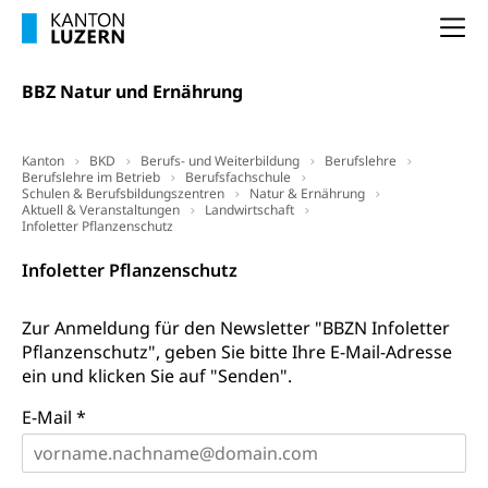
Arbeitslosigkeit (gruezi.lu.ch)
Berufliche Selbständigkeit
Na
Arbeitslosigkeit und Stellensuche (WAS
selbständig Erwerbender, Freiberufler
Luzern)
BBZ Natur und Ernährung
Unterstützung der Wirtschaftsförderung
Pensionierung
Arbeitslosenentschädigung (WAS Luzern)
Luzern
Frühpensionierung, Altersrente, berufliche
Kanton
BKD
Berufs- und Weiterbildung
Berufslehre
Vorsorge, Altersvorsorge
Handelsregister Luzern
Berufslehre im Betrieb
Berufsfachschule
Schulen & Berufsbildungszentren
Natur & Ernährung
Dienststelle Steuern - Wissenswertes
AHV-Altersrente (WAS Luzern)
Aktuell & Veranstaltungen
Landwirtschaft
Infoletter Pflanzenschutz
Selbständige (WAS Luzern)
LUPK - Luzerner Pensionskasse
Bildung und Forschung
Infoletter Pflanzenschutz
Altersvorsorge (gruezi.lu.ch)
Wissenschaftsförderung
Zur Anmeldung für den Newsletter "BBZN Infoletter
Forschungsförderung, Wissenschaftsmarketing,
Pflanzenschutz", geben Sie bitte Ihre E-Mail-Adresse
Wissenschaft, Forschung, Entwicklung, Projekte
ein und klicken Sie auf "Senden".
Pilotprojekte Klima
Erwachsenenbildung und Weiterbildung
E-Mail *
Innovative Projekte Landwirtschaft und
Umschulung, zweiter Bildungsweg,
Nachdiplomstudium, Zusatzlehre, Höhere
Wald