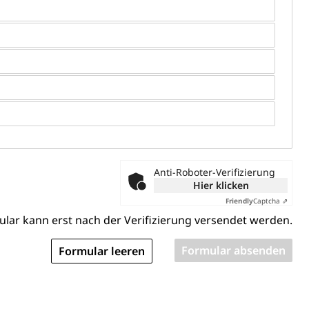
ndheitsförderung
Prävention (Polizei)
icherung, Krankenversicherung, Unfallversicherung,
(WAS Luzern)
Existenzsicherung - Sozialhilfe
sicherung (WAS Luzern)
gigkeit, Suchtkrankheit, Drogenabhängige,
Anti-Roboter-Verifizierung
ientendossier
Hier klicken
Friendly
Captcha ⇗
lar kann erst nach der Verifizierung versendet werden.
Pensionskasse, erste Säule, zweite Säule, dritte Säule,
rung
S Luzern)
AHV-Beiträge (WAS Luzern)
AHV-Altersrente (WAS Luzern)
Behinderung, Erwerbsunfähigkeit, Behinderte