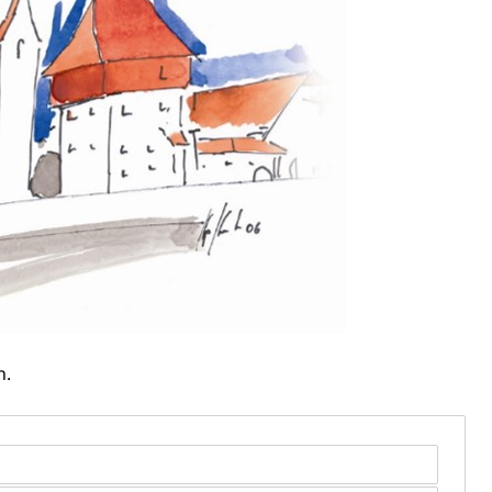
gesmutter, Freiwilliges Kindergarten Jahr
erung
Kindergarten & Basisstufe
mentenorganisation, parallele Einfuhr, regionale
artell, Cassis-deDijon-Prinzip
ung, Krankenkasse
)
n.
allversicherung
eit
ion, Tabakprävention, Primärprävention,