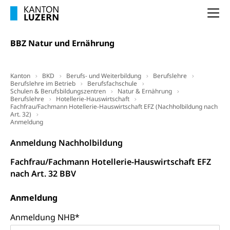
internationale Erschöpfung, Preisabsprache, Kartell,
Cassis-deDijon-Prinzip
Na
Lebensmittelkontrolle und
Krankenversicherung
BBZ Natur und Ernährung
Verbraucherschutz
Unfallversicherung, Berufsunfallversicherung,
Krankheit, Unfall, Prämienverbilligung,
Kanton
Krankenkasse
BKD
Berufs- und Weiterbildung
Berufslehre
Berufslehre im Betrieb
Berufsfachschule
Schulen & Berufsbildungszentren
Natur & Ernährung
Krankenversicherung (WAS Luzern)
Lebensmittelsicherheit
Berufslehre
Hotellerie-Hauswirtschaft
Fachfrau/Fachmann Hotellerie-Hauswirtschaft EFZ (Nachholbildung nach
Art. 32)
Prämienverbilligung (WAS Luzern)
sichere Lebensmittel, Lebensmittelkontrolle,
Anmeldung
Lebensmittelhygiene, Produktesicherheit
Obligatorische Krankenversicherung (WAS
Anmeldung Nachholbildung
Luzern)
Trinkwasser
Prävention
Fachfrau/Fachmann Hotellerie-Hauswirtschaft EFZ
Kranken- und Unfallversicherung
Lebensmittel
Gesundheitsvorsorge, Wellness, Unfallverhütung,
nach Art. 32 BBV
Suchtprävention, Alkoholprävention,
Tabakprävention, Primärprävention,
Sekundärprävention, Tertiärprävention
Anmeldung
Darmkrebsvorsorge
Anmeldung NHB
Soziale Sicherheit
*