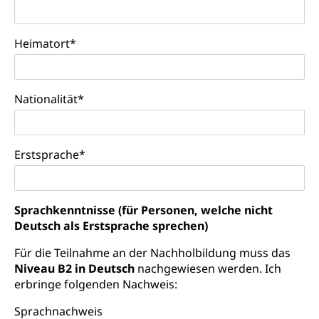
Schifffahrt
Öffentlicher Verkehr Luzern Mobil
Schiffsverkehr, Binnenschifffahrt, Seeschifffahrt,
Flussschifffahrt
Heimatort
*
Schifffahrt (Strassenverkehrsamt)
Strasse
Autoverkehr, Lastwagenverkehr, Schwerverkehr,
Nationalität
*
leistungsabhängige Schwerverkehrsabgabe,
Langsamverkehr, Transportmittel, Auto, Motorrad,
Individualverkehr
Erstsprache
*
zentras (Betrieb und Unterhalt LU, OW, NW,
ZG)
Persönliches
Strassenverkehrsamt
Sprachkenntnisse (für Personen, welche nicht
Deutsch als Erstsprache sprechen)
Verkehr und Infrastruktur vif
Zivilstand
Kantonsstrassen
Für die Teilnahme an der Nachholbildung muss das
Geburt, Heirat, Ehe, Partnerschaft, Tod,
Zivilstandsamt, Zivilstandsregiste
Niveau B2 in Deutsch
nachgewiesen werden. Ich
erbringe folgenden Nachweis:
Zivilstandswesen
Adoption
Sprachnachweis