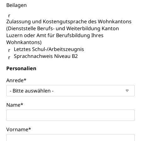
Beilagen
Säule, Hilflosenentschädigung,
Ergänzungsleistungen, Altersvorsorge,
Todesfallversicherung
Zulassung und Kostengutsprache des Wohnkantons
(Dienststelle Berufs- und Weiterbildung Kanton
Hilfslosenentschädigung (WAS Luzern)
Behinderung
Luzern oder Amt für Berufsbildung Ihres
AHV-Hinterlassenenrente (WAS Luzern)
Wohnkantons)
Körperbehinderung, körperliche Behinderung,
geistige Behinderung, psychische Behinderung,
Letztes Schul-/Arbeitszeugnis
AHV-Beiträge (WAS Luzern)
Erwerbsunfähigkeit, Behinderte
Sprachnachweis Niveau B2
Informationsstelle AHV/IV
Inklusion im Sport
Personalien
Ergänzungsleistungen (EL) (WAS Luzern)
Menschen mit Behinderungen
Anrede
*
Kultur und Medien
AHV-Altersrente (WAS Luzern)
- Bitte auswählen -
IV-Leistungen (WAS Luzern)
Archive und Bibliotheken
Name
*
Bücher, Bundesarchiv, Landesbibliothek
Staatsarchiv Luzern
Kulturelle Einrichtungen
Vorname
*
Zentral- und Hochschulbibliothek
Museen, Theater, Bibliotheken