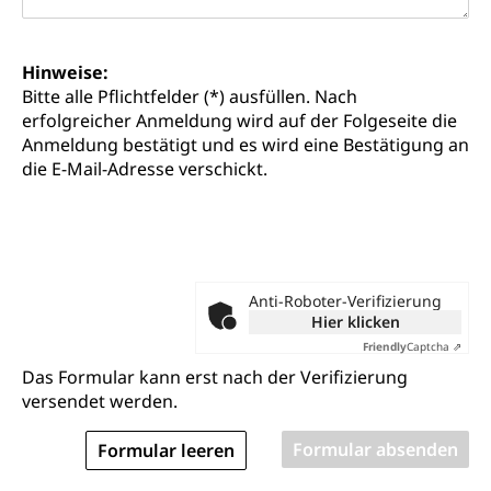
Hochschulen)
Früherziehung
Schuldienste
swissuniversities
Vorschule
Hinweise:
Betreuungsangebote
Universität Luzern
Kindergarten, Kinderkrippe, Krippe, Kinderhort,
Bitte alle Pflichtfelder (*) ausfüllen. Nach
Kindertagesstätte, Spielgruppe, Tagesmutter,
Schulliste
erfolgreicher Anmeldung wird auf der Folgeseite die
Fachstelle Hochschulbildung
Freiwilliges Kindergarten Jahr
Anmeldung bestätigt und es wird eine Bestätigung an
Heilpädagogische Schulen
die E-Mail-Adresse verschickt.
Kinderbetreuung
Freiwilliger Schulsport
Freiwilliges Kindergarten Jahr
Gesundheit und Soziales
Frühe Sprachförderung
Konsumentenschutz
Kindergarten & Basisstufe
Dieses
Anti-Roboter-Verifizierung
Konsumentenrechte, Produktsicherheit,
Feld bitte
Hier klicken
Frühe Förderung
Preisüberwachung, Preisüberwacher,
nicht
Friendly
Captcha ⇗
Konsumentenorganisation, parallele Einfuhr,
ausfüllen
Das Formular kann erst nach der Verifizierung
regionale Erschöpfung, nationale Erschöpfung,
internationale Erschöpfung, Preisabsprache, Kartell,
versendet werden.
Cassis-deDijon-Prinzip
Lebensmittelkontrolle und
Krankenversicherung
Verbraucherschutz