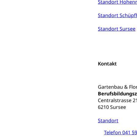
Standort Hohenr
Gesundheitsverso
Standort Schüpf
Gesundheits
AHV / IV
Standort Sursee
Altersrente, Inv
Hilflosenentsch
Hilfslosenen
Behinderung
Informations
Körperbehinderu
Kontakt
IV-Leistunge
Inklusion im
Gartenbau & Flor
Kultur und Medi
Berufsbildungs
Centralstrasse 2
Archive und B
6210 Sursee
Bücher, Bundesa
Standort
Staatsarchiv
Kulturelle Ein
Telefon 041 59
Museen, Theater