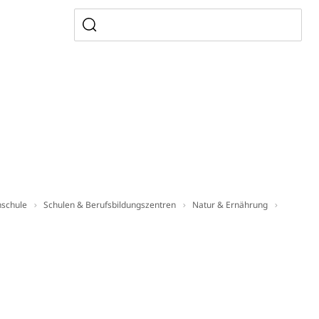
ung, Krankenkasse
)
allversicherung
eit
ion, Tabakprävention, Primärprävention,
ndheitsförderung
Prävention (Polizei)
icherung, Krankenversicherung, Unfallversicherung,
hschule
Schulen & Berufsbildungszentren
Natur & Ernährung
(WAS Luzern)
Existenzsicherung - Sozialhilfe
sicherung (WAS Luzern)
gigkeit, Suchtkrankheit, Drogenabhängige,