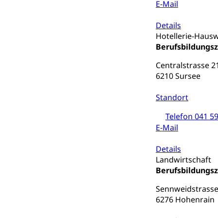
E-Mail
Dienststelle 
Kulturförderu
Details
Hotellerie-Hausw
Kulturpolitik, S
Berufsbildungs
Förderung, Kult
Theater/Tanz, M
Centralstrasse 2
Schule und Kultu
6210 Sursee
Kulturförder
Standort
Mobilität
Telefon 041 59
E-Mail
Schiene und öf
Schienenverkehr,
Details
Landwirtschaft
Verkehrsver
Schifffahrt
Berufsbildungs
Schiffsverkehr, B
Sennweidstrasse
6276 Hohenrain
Schifffahrt 
Strasse