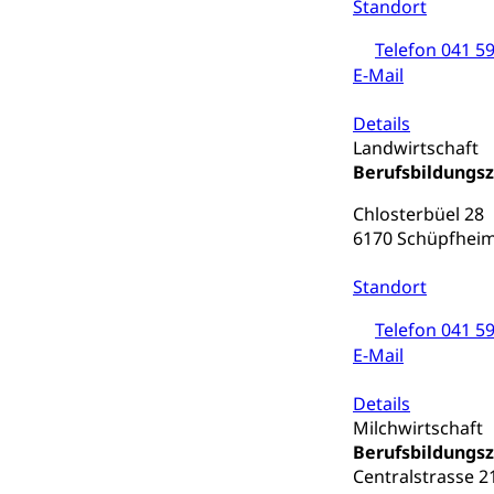
Standort
Autoverkehr, La
Individualverkeh
Telefon 041 59
E-Mail
zentras (Bet
Persönliches
Details
Landwirtschaft
Berufsbildungs
Zivilstand
Chlosterbüel 28
Geburt, Heirat, E
6170 Schüpfhei
Zivilstandsw
Adoption
Standort
Adoptivkind, Ado
Telefon 041 59
Adoption
Aufenthaltsbe
E-Mail
Niederlassungsb
Details
Milchwirtschaft
Amt für Migr
Ausweise und
Berufsbildungs
Reisepass, Ident
Centralstrasse 2