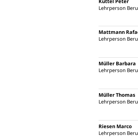
Küttel Peter
Lehrperson Ber
Zivilschutz
Staat und Recht
Mattmann Rafa
Gleichstellun
Lehrperson Ber
Diskriminierung
Gleichstellu
Zivilverfahren
Müller Barbara
Lehrperson Ber
Schlichtungs
Zivilrecht, Zivil
Bezirksgeric
Betreibung u
Müller Thomas
Bankrott, Schul
Lehrperson Ber
Schulden (gru
Demokratie
Regierungsform,
Riesen Marco
Volksrechte
Kantonale Ste
Lehrperson Ber