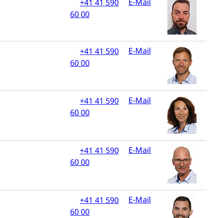
E-Mail
+41 41 590
60 00
E-Mail
+41 41 590
60 00
 Menschen mit Behinderungen
E-Mail
+41 41 590
60 00
E-Mail
+41 41 590
60 00
Konkursämter
sche Parteien, Grundfreiheiten, Pluralismus
E-Mail
+41 41 590
60 00