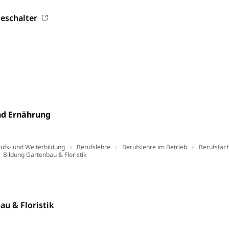
eschalter
(Strassenverkehrsamt)
stwagenverkehr, Schwerverkehr, leistungsabhängige Schwerverkehr
r
rieb und Unterhalt LU, OW, NW, ZG)
Strassenverkehrsam
nd Ernährung
he, Partnerschaft, Tod, Zivilstandsamt, Zivilstandsregiste
ufs- und Weiterbildung
Berufslehre
Berufslehre im Betrieb
Berufsfac
esen
Bildung Gartenbau & Floristik
ptiveltern, Adoptionsvermittlung, Adoptionsverfahren, elterliche G
willigungen
au & Floristik
ewilligung, Aufenthalt, Niederlassung, Wohnsitz