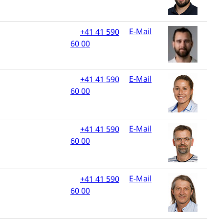
 Vermögenssteuer, Verrechnungssteuer, Quellensteuer,
, Kirchensteuer, Gewerbesteuer, Vergnügungssteuer,
- und Kapitalsteuer
E-Mail
+41 41 590
60 00
ion
E-Mail
+41 41 590
ehrsamt
Beschwerdestelle Spitäler
60 00
ierung
E-Mail
+41 41 590
rauszug, Kriminalität
60 00
PD)
schutz
E-Mail
+41 41 590
60 00
tzbehörden im Kanton Luzern