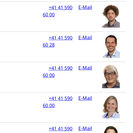
E-Mail
+41 41 590
60 00
tanlagen
erung
Jugend+Sport
Freiwilliger Schulsport
E-Mail
+41 41 590
60 28
, Jagd, Fischerei, Viehzucht
ere
Halten von Wildtieren
Haltung Heimtiere
E-Mail
+41 41 590
, Zivilstandsamt, Erben, Erbenliste
60 00
E-Mail
+41 41 590
60 00
tverweigerer, Dienstverweigerer, Militärdienstverweigerung,
E-Mail
+41 41 590