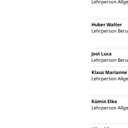
Lehrperson Allg
Militär
Sch
Bevölkerungs
Katastrophenschu
Huber Walter
Kantonaler 
Polizei
Lehrperson Ber
Ordnungskräfte,
Polizei
Versorgung
Jost Luca
Vorratshaltung, 
Lehrperson Ber
Wasserverso
Waffen
Klaus Marianne
Lehrperson Allg
Waffenerwerbssc
Waffen, Spre
Zivildienst
Kümin Elke
Militärdienst
Lehrperson Allg
Bundesamt fü
Zivilschutz
Schutzdienstpfl