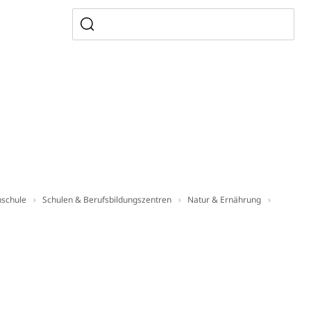
sabgabe, Langsamverkehr, Transportmittel, Auto, Motorrad,
t
Verkehr und Infrastruktur vif
Kantonsstrassen
hschule
Schulen & Berufsbildungszentren
Natur & Ernährung
ewalt, elterliche Sorge