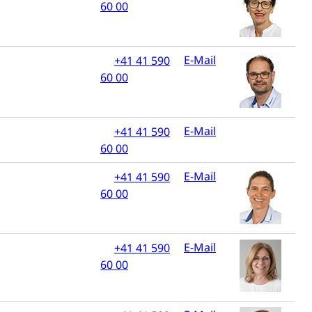
60 00
n)
hnische Betriebe, Alarmierung, Sirenentest
E-Mail
+41 41 590
60 00
E-Mail
+41 41 590
60 00
E-Mail
+41 41 590
60 00
ng
E-Mail
+41 41 590
60 00
uzern)