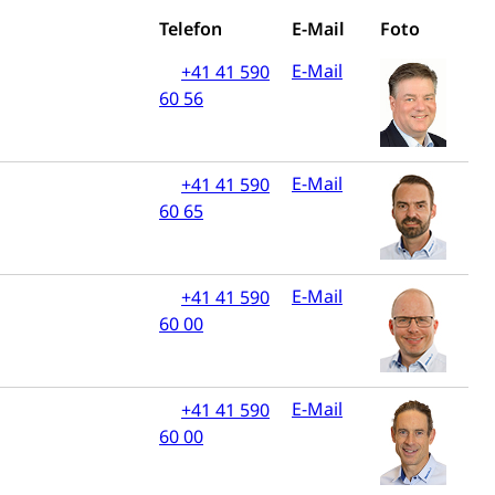
Telefon
E-Mail
Foto
E-Mail
+41 41 590
n, Sprengstoffe und Pyrotechnik
60 56
rzeugausweis)
Namensänderungen
rgerrechts, Verlust des Bürgerrechts,
E-Mail
+41 41 590
60 65
h)
E-Mail
+41 41 590
60 00
 und Jugendliche (WAS Luzern)
E-Mail
+41 41 590
60 00
reuung von Angehörigen (WAS Luzern)