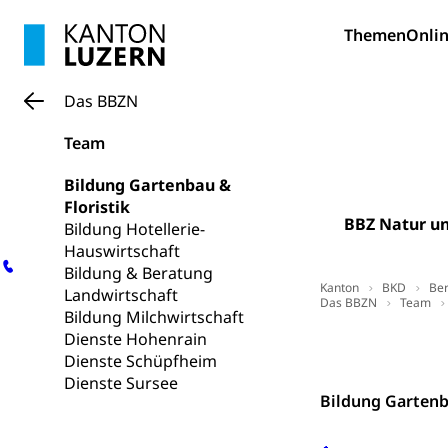
Themen
Onlin
Schifffahrt 
Strasse
Autoverkehr, La
Individualverkeh
Das BBZN
zentras (Bet
Team
Persönliches
Bildung Gartenbau &
Floristik
BBZ Natur u
Bildung Hotellerie-
Zivilstand
Hauswirtschaft
Geburt, Heirat, E
Bildung & Beratung
Kanton
BKD
Ber
Landwirtschaft
Das BBZN
Zivilstandsw
Team
Adoption
Bildung Milchwirtschaft
Dienste Hohenrain
Adoptivkind, Ado
Kontakt
Dienste Schüpfheim
Adoption
Dienste Sursee
Aufenthaltsbe
Bildung Gartenb
Niederlassungsb