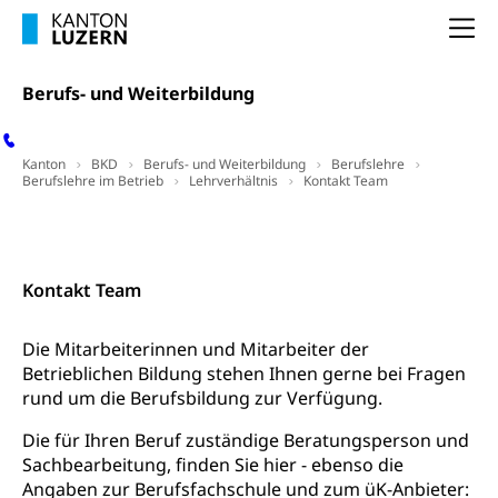
Nachdiplomstudium, Zusatzlehre, Höhere
Wald
Berufsbildung, Berufsmatura nach Lehre,
Na
Projektförderung Universität Luzern unilu
Neuorientierung, Grundkompetenzen,
Berufsberatung, Standortbestimmung,
Berufs- und Weiterbildung
Studienberatung, Beratung und Unterstützung,
Berufsabschluss für Erwachsene
Erwachsenenmatura
Berufliche Grundbildung
Kanton
BKD
Berufs- und Weiterbildung
Berufslehre
Berufslehre im Betrieb
Lehrverhältnis
Kontakt Team
Bildungsgutscheine Grundkompetenzen
Lehre, Berufsfachschule, Lehrbetrieb, Lehrvertrag,
Berufsberatung, Qualifikationsverfahren,
Kontakt
Bildung & Berufsabschluss für Erwachsene
Berufswahl & Berufsberatung, Schnupperlehre und
Lehrstellensuche, Berufsmaturität,
Fachperson Betreuung (verkürzte
Brückenangebote, Zugewanderte & Arbeitsmarkt,
Kontakt Team
Grundbildung)
Fachstelle Berufsbildung
Fachperson Gesundheit (verkürzte
Die Mitarbeiterinnen und Mitarbeiter der
Schulen und Berufsbildungszentren
Hochschule Fachhochschule
Grundbildung)
Betrieblichen Bildung stehen Ihnen gerne bei Fragen
Integrationsvorlehre INVOL Zentralschweiz
Studium, Hochschulstudium, tertiäre Bildung
rund um die Berufsbildung zur Verfügung.
Allgemeinbildung für Erwachsene
Fremdsprachen in der Berufslehre –
Berufsberatung (berufsberatung.ch)
Campus Horw
Die für Ihren Beruf zuständige Beratungsperson und
Mittelschulen
MobiLingua
Sachbearbeitung, finden Sie hier - ebenso die
Grundkompetenzen (einfach-besser.ch)
Campus Horw (HSLU)
Gymnasium, Handelsmittelschule, Sekundarstufe II,
Angaben zur Berufsfachschule und zum üK-Anbieter:
Informationen für Lernende und Gesetzliche
Kantonsschule, Fachmittelschule, Fachmatura,