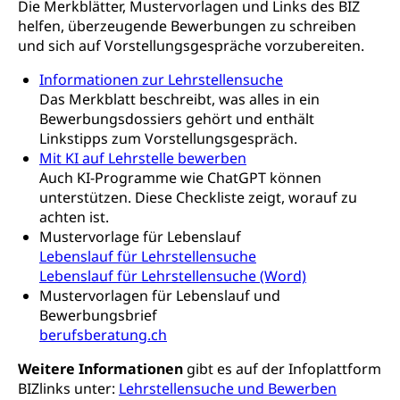
Die Merkblätter, Mustervorlagen und Links des BIZ
Fachklasse Grafik
helfen, überzeugende Bewerbungen zu schreiben
Sekundarschule
Stipendien Universität Luzern unilu
Universität
Gesundheitsmittelschule
und sich auf Vorstellungsgespräche vorzubereiten.
Schulpflicht
Finanzielle Unterstützung für Ausbildung
Technische Hochschule, Studium,
Informatikmittelschule
Informationen zur Lehrstellensuche
Hochschulstudium, Universitätsstudium,
Pflege HF oder Studium Pflege FH
Kindergarten & Basisstufe
Das Merkblatt beschreibt, was alles in ein
universitäre Ausbildung, akademische Ausbildung,
Wirtschaftsmittelschule
Fachstelle Stipendien (beruf.lu.ch)
Hochschulbildung, Hochschule, universitäre
Förderangebote
Bewerbungsdossiers gehört und enthält
FMS und Vollzeitschulen mit BM
Hochschule, Bachelor, Master, Doktorat,
Linkstipps zum Vorstellungsgespräch.
Studienbeiträge Höhere Berufsbildung
Sonderschulung
Weiterbildung, Forschung, Entwicklung,
Mit KI auf Lehrstelle bewerben
Dienstleistungen, Hochschule Luzern,
Finanzielle Unterstützung Pädagogische
Auch KI-Programme wie ChatGPT können
Musikschulen
Fachhochschule Zentralschweiz, HSLU,
Hochschule PHLU
unterstützen. Diese Checkliste zeigt, worauf zu
Pädagogische Hochschule Luzern, PH Luzern, UniLU,
Schulferien
achten ist.
swissuniversities (Dachorganisation der Schweizer
Stipendien Hochschule Luzern hslu
Hochschulen)
Mustervorlage für Lebenslauf
Früherziehung
Lebenslauf für Lehrstellensuche
Schuldienste
swissuniversities
Vorschule
Lebenslauf für Lehrstellensuche (Word)
Mustervorlagen für Lebenslauf und
Betreuungsangebote
Universität Luzern
Kindergarten, Kinderkrippe, Krippe, Kinderhort,
Bewerbungsbrief
Kindertagesstätte, Spielgruppe, Tagesmutter,
Schulliste
Fachstelle Hochschulbildung
berufsberatung.ch
Freiwilliges Kindergarten Jahr
Heilpädagogische Schulen
Weitere Informationen
gibt es auf der Infoplattform
Kinderbetreuung
BIZlinks unter:
Lehrstellensuche und Bewerben
Freiwilliger Schulsport