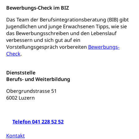
Freiwilliges Kindergarten Jahr
Gesundheit und Soziales
Bewerbungs-Check im BIZ
Frühe Sprachförderung
Das Team der Berufsintegrationsberatung (BIB) gibt
Konsumentenschutz
Kindergarten & Basisstufe
Jugendlichen und junge Erwachsenen Tipps, wie sie
Konsumentenrechte, Produktsicherheit,
das Bewerbungsschreiben und den Lebenslauf
Frühe Förderung
Preisüberwachung, Preisüberwacher,
verbessern und sich gut auf ein
Konsumentenorganisation, parallele Einfuhr,
Vorstellungsgespräch vorbereiten
Bewerbungs-
regionale Erschöpfung, nationale Erschöpfung,
Check
.
internationale Erschöpfung, Preisabsprache, Kartell,
Cassis-deDijon-Prinzip
Dienststelle
Lebensmittelkontrolle und
Krankenversicherung
Berufs- und Weiterbildung
Verbraucherschutz
Unfallversicherung, Berufsunfallversicherung,
Krankheit, Unfall, Prämienverbilligung,
Obergrundstrasse 51
Krankenkasse
6002 Luzern
Krankenversicherung (WAS Luzern)
Lebensmittelsicherheit
Prämienverbilligung (WAS Luzern)
sichere Lebensmittel, Lebensmittelkontrolle,
Telefon 041 228 52 52
Lebensmittelhygiene, Produktesicherheit
Obligatorische Krankenversicherung (WAS
Kontakt
Luzern)
Trinkwasser