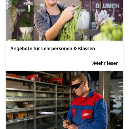
Sekundärprävention, Tertiärprävention
Darmkrebsvorsorge
Soziale Sicherheit
Kantonales Tabakpräventionsprogramm
Sozialversicherungen, Sozialpolitik,
Arbeitslosenversicherung,
Gesundheitsförderung
Mutterschaftsversicherung, Krankenversicherung,
Unfallversicherung, Invalidenversicherung,
Prävention (Polizei)
Sozialhilfe
Angebote für Lehrpersonen & Klassen
Suchtprävention
Kranken- und Unfallversicherung
Sucht und Drogen
Gesundheitsversorgung
(gruezi.lu.ch)
Drogenabhängigkeit, Drogensucht,
Medikamentenabhängigkeit,
Krankenversicherung (WAS Luzern)
Arzneimittelabhängigkeit, Suchtkrankheit,
Existenzsicherung - Sozialhilfe
Drogenabhängige, Drogensüchtige,
Betäubungsmittel, Suchtmittel, Psychopharmaka
Soziales und Gesellschaft (Dienststelle)
Fachstelle Sucht Region Luzern
Gesundheitsversorgung
Opferhilfe
Drogen (Polizei)
Gesundheitsversorgung, Spital, Pflegeinitiative,
Arbeitslosenversicherung (WAS Luzern)
Ambulant vor stationär, AVOS, Patientendossier
Sucht
Invalidenversicherung (WAS Luzern)
Gesundheitsversorgung