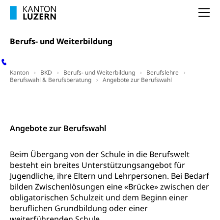
Hochschulstudium, Universitätsstudium,
Pflege HF oder Studium Pflege FH
Kindergarten & Basisstufe
universitäre Ausbildung, akademische Ausbildung,
Wirtschaftsmittelschule
Na
Fachstelle Stipendien (beruf.lu.ch)
Hochschulbildung, Hochschule, universitäre
Förderangebote
FMS und Vollzeitschulen mit BM
Hochschule, Bachelor, Master, Doktorat,
Studienbeiträge Höhere Berufsbildung
Sonderschulung
Weiterbildung, Forschung, Entwicklung,
Berufs- und Weiterbildung
Dienstleistungen, Hochschule Luzern,
Finanzielle Unterstützung Pädagogische
Musikschulen
Fachhochschule Zentralschweiz, HSLU,
Hochschule PHLU
Pädagogische Hochschule Luzern, PH Luzern, UniLU,
Schulferien
Kanton
BKD
Berufs- und Weiterbildung
Berufslehre
swissuniversities (Dachorganisation der Schweizer
Stipendien Hochschule Luzern hslu
Berufswahl & Berufsberatung
Angebote zur Berufswahl
Hochschulen)
Früherziehung
Kontakt
Schuldienste
swissuniversities
Vorschule
Betreuungsangebote
Universität Luzern
Kindergarten, Kinderkrippe, Krippe, Kinderhort,
Angebote zur Berufswahl
Kindertagesstätte, Spielgruppe, Tagesmutter,
Schulliste
Fachstelle Hochschulbildung
Freiwilliges Kindergarten Jahr
Beim Übergang von der Schule in die Berufswelt
Heilpädagogische Schulen
Kinderbetreuung
besteht ein breites Unterstützungsangebot für
Freiwilliger Schulsport
Jugendliche, ihre Eltern und Lehrpersonen. Bei Bedarf
Freiwilliges Kindergarten Jahr
Gesundheit und Soziales
bilden Zwischenlösungen eine «Brücke» zwischen der
Frühe Sprachförderung
obligatorischen Schulzeit und dem Beginn einer
beruflichen Grundbildung oder einer
Konsumentenschutz
Kindergarten & Basisstufe
weiterführenden Schule.