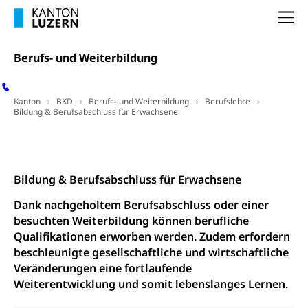
Krankenversicherung (WAS Luzern)
Na
Lebensmittelsicherheit
Prämienverbilligung (WAS Luzern)
sichere Lebensmittel, Lebensmittelkontrolle,
Berufs- und Weiterbildung
Lebensmittelhygiene, Produktesicherheit
Obligatorische Krankenversicherung (WAS
Luzern)
Trinkwasser
Prävention
Kanton
BKD
Berufs- und Weiterbildung
Berufslehre
Kranken- und Unfallversicherung
Bildung & Berufsabschluss für Erwachsene
Lebensmittel
Gesundheitsvorsorge, Wellness, Unfallverhütung,
Suchtprävention, Alkoholprävention,
Tabakprävention, Primärprävention,
Kontakt
Sekundärprävention, Tertiärprävention
Bildung & Berufsabschluss für Erwachsene
Darmkrebsvorsorge
Soziale Sicherheit
Dank nachgeholtem Berufsabschluss oder einer
Kantonales Tabakpräventionsprogramm
Sozialversicherungen, Sozialpolitik,
Arbeitslosenversicherung,
besuchten Weiterbildung können berufliche
Gesundheitsförderung
Mutterschaftsversicherung, Krankenversicherung,
Qualifikationen erworben werden. Zudem erfordern
Unfallversicherung, Invalidenversicherung,
beschleunigte gesellschaftliche und wirtschaftliche
Prävention (Polizei)
Sozialhilfe
Veränderungen eine fortlaufende
Suchtprävention
Weiterentwicklung und somit lebenslanges Lernen.
Kranken- und Unfallversicherung
Sucht und Drogen
Gesundheitsversorgung
(gruezi.lu.ch)