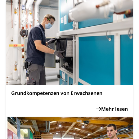
Drogenabhängigkeit, Drogensucht,
Medikamentenabhängigkeit,
Krankenversicherung (WAS Luzern)
Arzneimittelabhängigkeit, Suchtkrankheit,
Existenzsicherung - Sozialhilfe
Drogenabhängige, Drogensüchtige,
Betäubungsmittel, Suchtmittel, Psychopharmaka
Soziales und Gesellschaft (Dienststelle)
Fachstelle Sucht Region Luzern
Gesundheitsversorgung
Opferhilfe
Drogen (Polizei)
Gesundheitsversorgung, Spital, Pflegeinitiative,
Arbeitslosenversicherung (WAS Luzern)
Ambulant vor stationär, AVOS, Patientendossier
Sucht
Invalidenversicherung (WAS Luzern)
Gesundheitsversorgung
AHV / IV
Soziale Sicherheit
Altersrente, Invalidenrente, Witwenrente,
Sozialversicherung, Vorsorgeeinrichtung,
Pensionskasse, erste Säule, zweite Säule, dritte
Grundkompetenzen von Erwachsenen
Säule, Hilflosenentschädigung,
Ergänzungsleistungen, Altersvorsorge,
Todesfallversicherung
Hilfslosenentschädigung (WAS Luzern)
Behinderung
AHV-Hinterlassenenrente (WAS Luzern)
Körperbehinderung, körperliche Behinderung,
geistige Behinderung, psychische Behinderung,