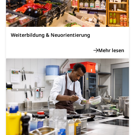
Musik, Entwicklung, Programmbeiträge,
Filmförderung, Regionale Förderfonds,
Werkankäufe, Kunstankäufe, Kunst und Bau, Schule
und Kultur, Kulturgesuche, Kulturvermittlung
Kulturförderung und Vermittlung
Weiterbildung & Neuorientierung
Angebote für Schulklassen
Mobilität
Zentralschweizer Filmförderung
Schiene und öffentlicher Verkehr
Schienenverkehr, Zugverkehr, Bahnverkehr,
Transportmittel, öffentlicher Verkehr
Verkehrsverbund Luzern VVL
Schifffahrt
Öffentlicher Verkehr Luzern Mobil
Schiffsverkehr, Binnenschifffahrt, Seeschifffahrt,
Flussschifffahrt
Schifffahrt (Strassenverkehrsamt)
Strasse
Autoverkehr, Lastwagenverkehr, Schwerverkehr,
leistungsabhängige Schwerverkehrsabgabe,