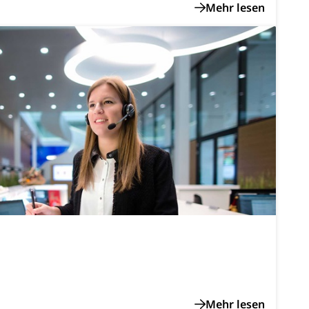
tverweigerer, Dienstverweigerer, Militärdienstverweigerung,
n)
hnische Betriebe, Alarmierung, Sirenentest
ng