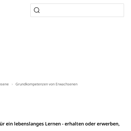
Denkmalpflege
ulturelles Erbe, Nachwuchsförderung, Vermittlung, Selektive
, Recherche, Bildende Kunst, Angewandte Kunst,
örderfonds, Werkankäufe, Kunstankäufe, Kunst und Bau,
chsene
Grundkompetenzen von Erwachsenen
alschweizer Filmförderung
ür ein lebenslanges Lernen - erhalten oder erwerben,