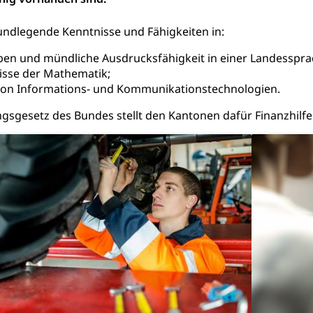
bund Luzern VVL
Öffentlicher Verkehr Luzern Mobil
undlegende Kenntnisse und Fähigkeiten in:
innenschifffahrt, Seeschifffahrt, Flussschifffahrt
ben und mündliche Ausdrucksfähigkeit in einer Landesspra
(Strassenverkehrsamt)
sse der Mathematik;
n Informations- und Kommunikationstechnologien.
stwagenverkehr, Schwerverkehr, leistungsabhängige Schwerverkehr
r
gsgesetz des Bundes stellt den Kantonen dafür Finanzhilfen
rieb und Unterhalt LU, OW, NW, ZG)
Strassenverkehrsam
he, Partnerschaft, Tod, Zivilstandsamt, Zivilstandsregiste
esen
ptiveltern, Adoptionsvermittlung, Adoptionsverfahren, elterliche G
willigungen