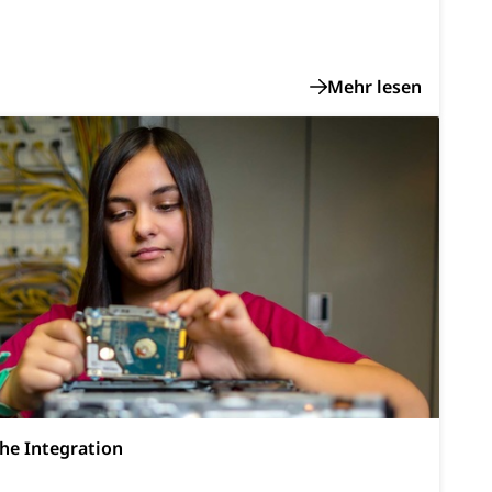
reuung von Angehörigen (WAS Luzern)
tanlagen
erung
Jugend+Sport
Freiwilliger Schulsport
, Jagd, Fischerei, Viehzucht
ere
Halten von Wildtieren
Haltung Heimtiere
, Zivilstandsamt, Erben, Erbenliste
he Integration