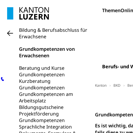
Archive und B
Themen
Onlin
Bücher, Bundesa
Staatsarchiv
Kulturelle Ein
Bildung & Berufsabschluss für
Erwachsene
Museen, Theater
Grundkompetenzen von
Dienststelle 
Kulturförderu
Erwachsenen
Kulturpolitik, S
Berufs- und 
Förderung, Kult
Beratung und Kurse
Theater/Tanz, M
Grundkompetenzen
Schule und Kultu
Kurzberatung
Kanton
BKD
Ber
Grundkompetenzen
Kulturförder
Grundkompetenzen am
Kontakt
Arbeitsplatz
Mobilität
Bildungsgutscheine
Projektförderung
Grundkompeten
Schiene und öf
Grundkompetenzen
Es ist wichtig,
Sprachliche Integration
Schienenverkehr,
falls diese zu w