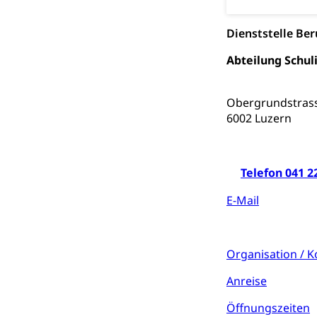
Bundesamt fü
Zivilschutz
Dienststelle Be
Schutzdienstpfl
Abteilung Schul
Zivilschutz
Staat und Recht
Obergrundstras
6002 Luzern
Gleichstellun
Diskriminierung
Telefon 041 2
Gleichstellu
Zivilverfahren
E-Mail
Schlichtungs
Zivilrecht, Zivil
Bezirksgeric
Betreibung u
Organisation / 
Bankrott, Schul
Anreise
Schulden (gru
Demokratie
Öffnungszeiten
Regierungsform,