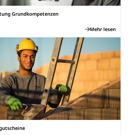
atung Grundkompetenzen
n, Sprengstoffe und Pyrotechnik
rzeugausweis)
Namensänderungen
rgerrechts, Verlust des Bürgerrechts,
h)
 und Jugendliche (WAS Luzern)
gutscheine