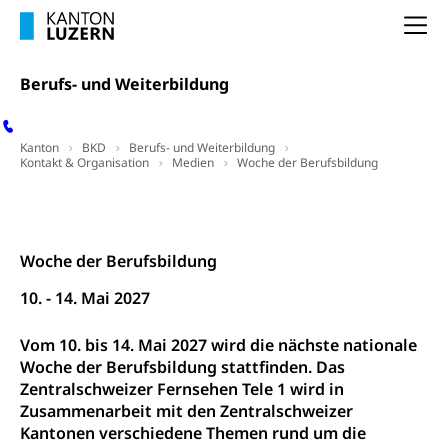
Forschungsförderung, Wissenschaftsmarketing,
Wissenschaft, Forschung, Entwicklung, Projekte
Na
Pilotprojekte Klima
Erwachsenenbildung und Weiterbildung
Berufs- und Weiterbildung
Innovative Projekte Landwirtschaft und
Umschulung, zweiter Bildungsweg,
Nachdiplomstudium, Zusatzlehre, Höhere
Wald
Berufsbildung, Berufsmatura nach Lehre,
Kanton
BKD
Berufs- und Weiterbildung
Projektförderung Universität Luzern unilu
Neuorientierung, Grundkompetenzen,
Kontakt & Organisation
Medien
Woche der Berufsbildung
Berufsberatung, Standortbestimmung,
Studienberatung, Beratung und Unterstützung,
Kontakt
Berufsabschluss für Erwachsene
Woche der Berufsbildung
Erwachsenenmatura
Berufliche Grundbildung
Bildungsgutscheine Grundkompetenzen
Lehre, Berufsfachschule, Lehrbetrieb, Lehrvertrag,
10. - 14. Mai 2027
Berufsberatung, Qualifikationsverfahren,
Bildung & Berufsabschluss für Erwachsene
Berufswahl & Berufsberatung, Schnupperlehre und
Vom 10. bis 14. Mai 2027 wird die nächste nationale
Lehrstellensuche, Berufsmaturität,
Fachperson Betreuung (verkürzte
Woche der Berufsbildung stattfinden. Das
Brückenangebote, Zugewanderte & Arbeitsmarkt,
Grundbildung)
Zentralschweizer Fernsehen Tele 1 wird in
Fachstelle Berufsbildung
Zusammenarbeit mit den Zentralschweizer
Fachperson Gesundheit (verkürzte
Kantonen verschiedene Themen rund um die
Schulen und Berufsbildungszentren
Hochschule Fachhochschule
Grundbildung)