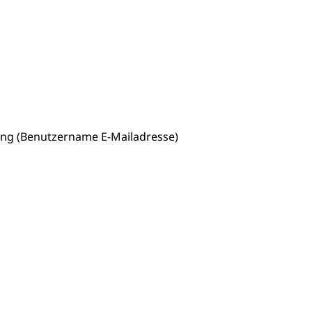
 und Jugendliche (WAS Luzern)
reuung von Angehörigen (WAS Luzern)
ung (Benutzername E-Mailadresse)
tanlagen
erung
Jugend+Sport
Freiwilliger Schulsport
, Jagd, Fischerei, Viehzucht
ere
Halten von Wildtieren
Haltung Heimtiere
, Zivilstandsamt, Erben, Erbenliste