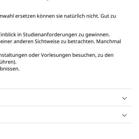
nwahl ersetzen können sie natürlich nicht. Gut zu
 Einblick in Studienanforderungen zu gewinnen.
 einer anderen Sichtweise zu betrachten. Manchmal
eranstaltungen oder Vorlesungen besuchen, zu den
Denkmalpflege
ühren).
bnissen.
ulturelles Erbe, Nachwuchsförderung, Vermittlung, Selektive
, Recherche, Bildende Kunst, Angewandte Kunst,
örderfonds, Werkankäufe, Kunstankäufe, Kunst und Bau,
alschweizer Filmförderung