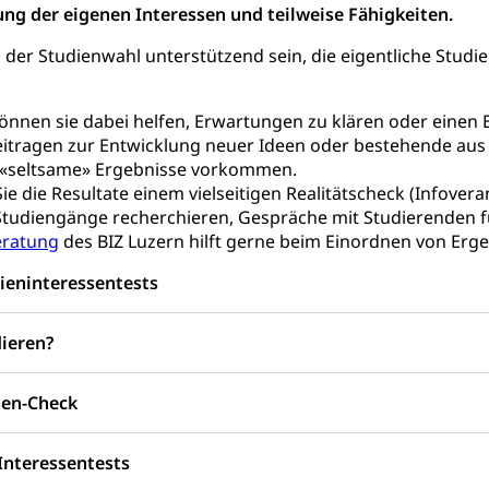
n (WAS Luzern)
ung der eigenen Interessen und teilweise Fähigkeiten.
 Sport
Menschen mit Behinderungen
der Studienwahl unterstützend sein, die eigentliche Studie
en
ibliotheken
können sie dabei helfen, Erwartungen zu klären oder einen
eitragen zur Entwicklung neuer Ideen oder bestehende aus
rchiv, Landesbibliothek
«seltsame» Ergebnisse vorkommen.
ie die Resultate einem vielseitigen Realitätscheck (Infov
 Luzern
Zentral- und Hochschulbibliothek
Archiv der 
richtungen
Studiengänge recherchieren, Gespräche mit Studierenden f
, Bibliotheken
eratung
des BIZ Luzern hilft gerne beim Einordnen von Erge
ieninteressentests
Kultur
Kunst & Kultur (Luzern Tourismus)
ng
prachförderung, Denkmalpflege, kulturelles Angebot, Kulturerbe, k
dieren?
urausschreibungen, Kulturpreis, Werkbeitrag, Produktionsbeitrag
usik, Entwicklung, Programmbeiträge, Filmförderung, Regionale F
r, Kulturgesuche, Kulturvermittlung
sen-Check
ung und Vermittlung
Angebote für Schulklassen
Zentr
Interessentests