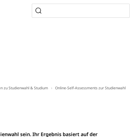
ndheitsförderung
Prävention (Polizei)
icherung, Krankenversicherung, Unfallversicherung,
(WAS Luzern)
Existenzsicherung - Sozialhilfe
sicherung (WAS Luzern)
gigkeit, Suchtkrankheit, Drogenabhängige,
ientendossier
en zu Studienwahl & Studium
Online-Self-Assessments zur Studienwahl
Pensionskasse, erste Säule, zweite Säule, dritte Säule,
rung
S Luzern)
AHV-Beiträge (WAS Luzern)
AHV-Altersrente (WAS Luzern)
Behinderung, Erwerbsunfähigkeit, Behinderte
enwahl sein. Ihr Ergebnis basiert auf der