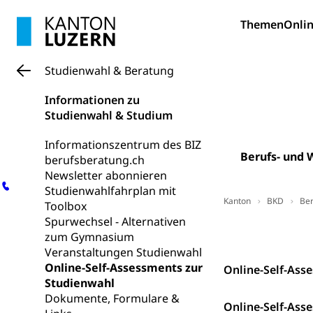
Darmkrebsvo
Soziale Sicher
Themen
Onlin
Suchtpräven
Sozialversicheru
Invalidenversich
Studienwahl & Beratung
Kranken- und 
Sucht und Dr
Informationen zu
Soziales und 
Drogenabhängigk
Studienwahl & Studium
Drogensüchtige,
Invalidenver
Informationszentrum des BIZ
Fachstelle S
Gesundheitsv
Berufs- und 
berufsberatung.ch
Gesundheitsverso
Newsletter abonnieren
Studienwahlfahrplan mit
Gesundheits
Kanton
BKD
Ber
AHV / IV
Toolbox
Spurwechsel - Alternativen
Altersrente, Inv
Kontakt
zum Gymnasium
Hilflosenentsch
Veranstaltungen Studienwahl
Online-Self-Assessments zur
Hilfslosenen
Online-Self-Ass
Behinderung
Studienwahl
Informations
Körperbehinderu
Dokumente, Formulare &
Online-Self-Asse