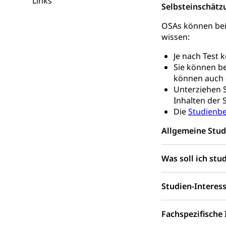
Links
IV-Leistunge
Selbsteinschätz
Inklusion im
OSAs können bei 
Kultur und Medi
wissen:
Archive und B
Je nach Test 
Sie können b
Bücher, Bundesa
können auch 
Unterziehen S
Staatsarchiv
Kulturelle Ein
Inhalten der 
Museen, Theater
Die
Studienb
Allgemeine Stud
Dienststelle 
Kulturförderu
Kulturpolitik, S
Was soll ich stu
Förderung, Kult
Theater/Tanz, M
Schule und Kultu
Studien-Interes
Kulturförder
Fachspezifische 
Mobilität