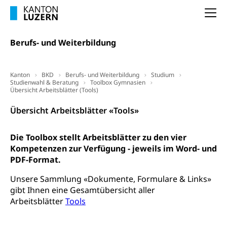
(gewaltpraevention.lu.ch)
Entlassung, Stellenverlust, Arbeitsmangel,
Na
Unterbeschäftigung, Arbeitslosenversicherung,
Arbeitsgericht
Arbeitslosenentschädigung
Schlichtungsbehörde Arbeit
Berufs- und Weiterbildung
Arbeitslosigkeit (gruezi.lu.ch)
Berufliche Selbständigkeit
Arbeitslosigkeit und Stellensuche (WAS
selbständig Erwerbender, Freiberufler
Kanton
BKD
Berufs- und Weiterbildung
Studium
Luzern)
Studienwahl & Beratung
Toolbox Gymnasien
Unterstützung der Wirtschaftsförderung
Übersicht Arbeitsblätter (Tools)
Pensionierung
Arbeitslosenentschädigung (WAS Luzern)
Luzern
Frühpensionierung, Altersrente, berufliche
Übersicht Arbeitsblätter «Tools»
Vorsorge, Altersvorsorge
Handelsregister Luzern
Dienststelle Steuern - Wissenswertes
Die Toolbox stellt Arbeitsblätter zu den vier
AHV-Altersrente (WAS Luzern)
Kompetenzen zur Verfügung - jeweils im Word- und
Selbständige (WAS Luzern)
LUPK - Luzerner Pensionskasse
PDF-Format.
Bildung und Forschung
Altersvorsorge (gruezi.lu.ch)
Unsere Sammlung «Dokumente, Formulare & Links»
Wissenschaftsförderung
gibt Ihnen eine Gesamtübersicht aller
Arbeitsblätter
Tools
Forschungsförderung, Wissenschaftsmarketing,
Wissenschaft, Forschung, Entwicklung, Projekte