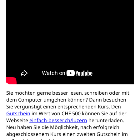
Heilpädagogische Schulen
Kinderbetreuung
Freiwilliger Schulsport
Freiwilliges Kindergarten Jahr
Gesundheit und Soziales
Frühe Sprachförderung
Konsumentenschutz
Kindergarten & Basisstufe
Konsumentenrechte, Produktsicherheit,
Frühe Förderung
Preisüberwachung, Preisüberwacher,
Konsumentenorganisation, parallele Einfuhr,
regionale Erschöpfung, nationale Erschöpfung,
internationale Erschöpfung, Preisabsprache, Kartell,
Cassis-deDijon-Prinzip
Sie möchten gerne besser lesen, schreiben oder mit
Lebensmittelkontrolle und
Krankenversicherung
dem Computer umgehen können? Dann besuchen
Verbraucherschutz
Unfallversicherung, Berufsunfallversicherung,
Sie vergünstigt einen entsprechenden Kurs. Den
Krankheit, Unfall, Prämienverbilligung,
Gutschein
im Wert von CHF 500 können Sie auf der
Krankenkasse
Webseite
einfach-besser.ch/luzern
herunterladen.
Neu haben Sie die Möglichkeit, nach erfolgreich
Krankenversicherung (WAS Luzern)
Lebensmittelsicherheit
abgeschlossenem Kurs einen zweiten Gutschein im