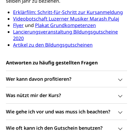
Prämienverbilligung (WAS Luzern)
sichere Lebensmittel, Lebensmittelkontrolle,
selben Jahr zu beziehen.
Lebensmittelhygiene, Produktesicherheit
Obligatorische Krankenversicherung (WAS
Erklärfilm: Schritt-für-Schritt zur Kursanmeldung
Luzern)
Trinkwasser
Videobotschaft Luzerner Musiker Marash Pulaj
Prävention
Flyer
und
Plakat Grundkompetenzen
Kranken- und Unfallversicherung
Lebensmittel
Gesundheitsvorsorge, Wellness, Unfallverhütung,
Lancierungsveranstaltung Bildungsgutscheine
Suchtprävention, Alkoholprävention,
2020
Tabakprävention, Primärprävention,
Artikel zu den Bildungsgutscheinen
Sekundärprävention, Tertiärprävention
Darmkrebsvorsorge
Soziale Sicherheit
Antworten zu häufig gestellten Fragen
Kantonales Tabakpräventionsprogramm
Sozialversicherungen, Sozialpolitik,
Arbeitslosenversicherung,
Gesundheitsförderung
Wer kann davon profitieren?
Mutterschaftsversicherung, Krankenversicherung,
Unfallversicherung, Invalidenversicherung,
Prävention (Polizei)
Sozialhilfe
Was nützt mir der Kurs?
Suchtprävention
Kranken- und Unfallversicherung
Sucht und Drogen
Gesundheitsversorgung
(gruezi.lu.ch)
Wie gehe ich vor und was muss ich beachten?
Drogenabhängigkeit, Drogensucht,
Medikamentenabhängigkeit,
Krankenversicherung (WAS Luzern)
Arzneimittelabhängigkeit, Suchtkrankheit,
Wie oft kann ich den Gutschein benutzen?
Existenzsicherung - Sozialhilfe
Drogenabhängige, Drogensüchtige,