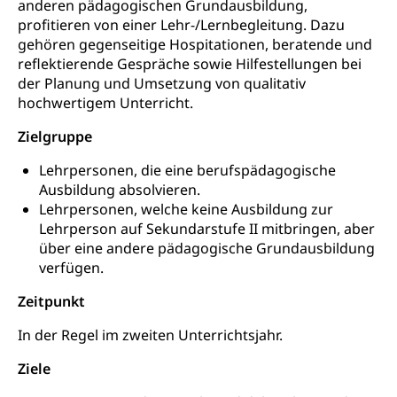
anderen pädagogischen Grundausbildung,
Fachstelle Stipendien (beruf.lu.ch)
Hochschulbildung, Hochschule, universitäre
Förderangebote
profitieren von einer Lehr-/Lernbegleitung. Dazu
FMS und Vollzeitschulen mit BM
Hochschule, Bachelor, Master, Doktorat,
Studienbeiträge Höhere Berufsbildung
Sonderschulung
gehören gegenseitige Hospitationen, beratende und
Weiterbildung, Forschung, Entwicklung,
reflektierende Gespräche sowie Hilfestellungen bei
Dienstleistungen, Hochschule Luzern,
Finanzielle Unterstützung Pädagogische
Musikschulen
Fachhochschule Zentralschweiz, HSLU,
der Planung und Umsetzung von qualitativ
Hochschule PHLU
Pädagogische Hochschule Luzern, PH Luzern, UniLU,
hochwertigem Unterricht.
Schulferien
swissuniversities (Dachorganisation der Schweizer
Stipendien Hochschule Luzern hslu
Hochschulen)
Früherziehung
Zielgruppe
Schuldienste
swissuniversities
Vorschule
Lehrpersonen, die eine berufspädagogische
Ausbildung absolvieren.
Betreuungsangebote
Universität Luzern
Kindergarten, Kinderkrippe, Krippe, Kinderhort,
Lehrpersonen, welche keine Ausbildung zur
Kindertagesstätte, Spielgruppe, Tagesmutter,
Schulliste
Fachstelle Hochschulbildung
Lehrperson auf Sekundarstufe II mitbringen, aber
Freiwilliges Kindergarten Jahr
über eine andere pädagogische Grundausbildung
Heilpädagogische Schulen
verfügen.
Kinderbetreuung
Freiwilliger Schulsport
Freiwilliges Kindergarten Jahr
Zeitpunkt
Gesundheit und Soziales
Frühe Sprachförderung
In der Regel im zweiten Unterrichtsjahr.
Konsumentenschutz
Kindergarten & Basisstufe
Ziele
Konsumentenrechte, Produktsicherheit,
Frühe Förderung