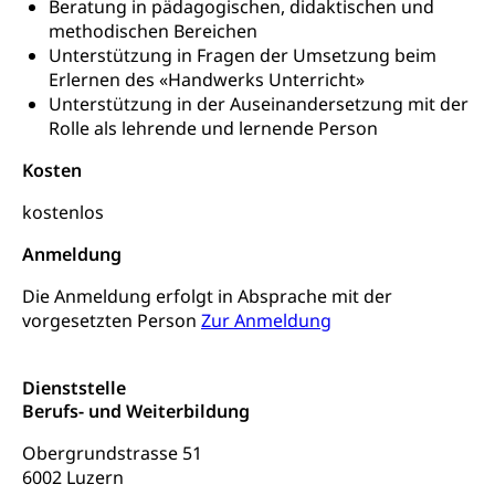
Preisüberwachung, Preisüberwacher,
Beratung in pädagogischen, didaktischen und
Konsumentenorganisation, parallele Einfuhr,
methodischen Bereichen
regionale Erschöpfung, nationale Erschöpfung,
Unterstützung in Fragen der Umsetzung beim
internationale Erschöpfung, Preisabsprache, Kartell,
Erlernen des «Handwerks Unterricht»
Cassis-deDijon-Prinzip
Unterstützung in der Auseinandersetzung mit der
Rolle als lehrende und lernende Person
Lebensmittelkontrolle und
Krankenversicherung
Verbraucherschutz
Kosten
Unfallversicherung, Berufsunfallversicherung,
Krankheit, Unfall, Prämienverbilligung,
kostenlos
Krankenkasse
Anmeldung
Krankenversicherung (WAS Luzern)
Lebensmittelsicherheit
Die Anmeldung erfolgt in Absprache mit der
Prämienverbilligung (WAS Luzern)
sichere Lebensmittel, Lebensmittelkontrolle,
Lebensmittelhygiene, Produktesicherheit
vorgesetzten Person
Zur Anmeldung
Obligatorische Krankenversicherung (WAS
Luzern)
Trinkwasser
Prävention
Dienststelle
Kranken- und Unfallversicherung
Lebensmittel
Gesundheitsvorsorge, Wellness, Unfallverhütung,
Berufs- und Weiterbildung
Suchtprävention, Alkoholprävention,
Tabakprävention, Primärprävention,
Obergrundstrasse 51
Sekundärprävention, Tertiärprävention
6002 Luzern