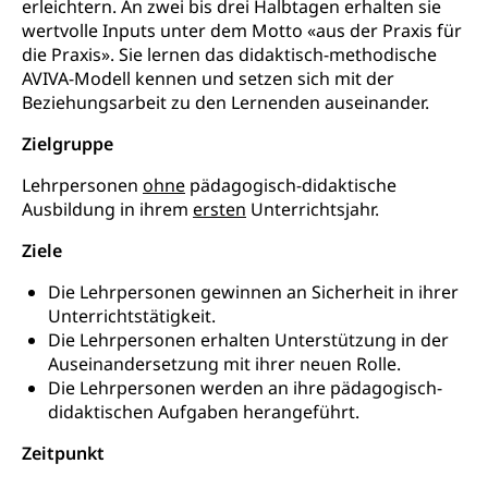
erleichtern. An zwei bis drei Halbtagen erhalten sie
Freiwilliger Schulsport
Freiwilliges Kindergarten Jahr
wertvolle Inputs unter dem Motto «aus der Praxis für
Gesundheit und Soziales
die Praxis». Sie lernen das didaktisch-methodische
Frühe Sprachförderung
AVIVA-Modell kennen und setzen sich mit der
Konsumentenschutz
Beziehungsarbeit zu den Lernenden auseinander.
Kindergarten & Basisstufe
Konsumentenrechte, Produktsicherheit,
Frühe Förderung
Zielgruppe
Preisüberwachung, Preisüberwacher,
Konsumentenorganisation, parallele Einfuhr,
Lehrpersonen
ohne
pädagogisch-didaktische
regionale Erschöpfung, nationale Erschöpfung,
Ausbildung in ihrem
ersten
Unterrichtsjahr.
internationale Erschöpfung, Preisabsprache, Kartell,
Cassis-deDijon-Prinzip
Ziele
Lebensmittelkontrolle und
Krankenversicherung
Die Lehrpersonen gewinnen an Sicherheit in ihrer
Verbraucherschutz
Unterrichtstätigkeit.
Unfallversicherung, Berufsunfallversicherung,
Krankheit, Unfall, Prämienverbilligung,
Die Lehrpersonen erhalten Unterstützung in der
Krankenkasse
Auseinandersetzung mit ihrer neuen Rolle.
Die Lehrpersonen werden an ihre pädagogisch-
Krankenversicherung (WAS Luzern)
Lebensmittelsicherheit
didaktischen Aufgaben herangeführt.
Prämienverbilligung (WAS Luzern)
sichere Lebensmittel, Lebensmittelkontrolle,
Zeitpunkt
Lebensmittelhygiene, Produktesicherheit
Obligatorische Krankenversicherung (WAS