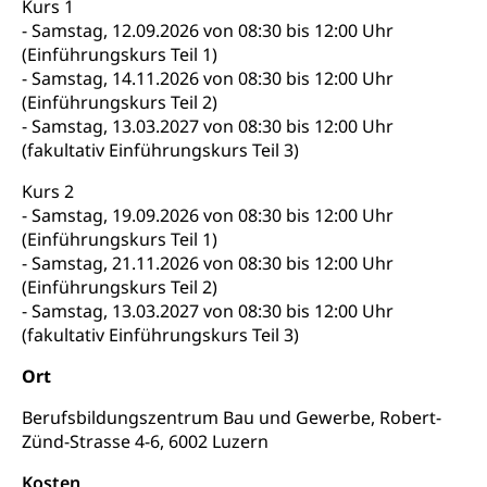
Kurs 1
Luzern)
Trinkwasser
Prävention
- Samstag, 12.09.2026 von 08:30 bis 12:00 Uhr
Kranken- und Unfallversicherung
(Einführungskurs Teil 1)
Lebensmittel
Gesundheitsvorsorge, Wellness, Unfallverhütung,
- Samstag, 14.11.2026 von 08:30 bis 12:00 Uhr
Suchtprävention, Alkoholprävention,
Tabakprävention, Primärprävention,
(Einführungskurs Teil 2)
Sekundärprävention, Tertiärprävention
- Samstag, 13.03.2027 von 08:30 bis 12:00 Uhr
(fakultativ Einführungskurs Teil 3)
Darmkrebsvorsorge
Soziale Sicherheit
Kurs 2
Kantonales Tabakpräventionsprogramm
Sozialversicherungen, Sozialpolitik,
- Samstag, 19.09.2026 von 08:30 bis 12:00 Uhr
Arbeitslosenversicherung,
(Einführungskurs Teil 1)
Gesundheitsförderung
Mutterschaftsversicherung, Krankenversicherung,
- Samstag, 21.11.2026 von 08:30 bis 12:00 Uhr
Unfallversicherung, Invalidenversicherung,
Prävention (Polizei)
(Einführungskurs Teil 2)
Sozialhilfe
- Samstag, 13.03.2027 von 08:30 bis 12:00 Uhr
Suchtprävention
Kranken- und Unfallversicherung
Sucht und Drogen
(fakultativ Einführungskurs Teil 3)
Gesundheitsversorgung
(gruezi.lu.ch)
Drogenabhängigkeit, Drogensucht,
Ort
Medikamentenabhängigkeit,
Krankenversicherung (WAS Luzern)
Arzneimittelabhängigkeit, Suchtkrankheit,
Berufsbildungszentrum Bau und Gewerbe, Robert-
Existenzsicherung - Sozialhilfe
Drogenabhängige, Drogensüchtige,
Zünd-Strasse 4-6, 6002 Luzern
Betäubungsmittel, Suchtmittel, Psychopharmaka
Soziales und Gesellschaft (Dienststelle)
Kosten