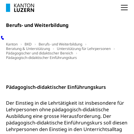
Zentrum für Brückenangebote
Primarschule
Studienbeihilfe, Stipendien, Ausbildungsdarlehen
Fachklasse Grafik
Na
Sekundarschule
Stipendien Universität Luzern unilu
Universität
Gesundheitsmittelschule
Schulpflicht
Berufs- und Weiterbildung
Finanzielle Unterstützung für Ausbildung
Technische Hochschule, Studium,
Informatikmittelschule
Hochschulstudium, Universitätsstudium,
Pflege HF oder Studium Pflege FH
Kindergarten & Basisstufe
universitäre Ausbildung, akademische Ausbildung,
Wirtschaftsmittelschule
Fachstelle Stipendien (beruf.lu.ch)
Kanton
BKD
Berufs- und Weiterbildung
Hochschulbildung, Hochschule, universitäre
Förderangebote
Beratung & Unterstützung
Unterstützung für Lehrpersonen
FMS und Vollzeitschulen mit BM
Hochschule, Bachelor, Master, Doktorat,
Pädagogischer und didaktischer Bereich
Studienbeiträge Höhere Berufsbildung
Sonderschulung
Weiterbildung, Forschung, Entwicklung,
Pädagogisch-didaktischer Einführungskurs
Dienstleistungen, Hochschule Luzern,
Finanzielle Unterstützung Pädagogische
Musikschulen
Fachhochschule Zentralschweiz, HSLU,
Hochschule PHLU
Kontakt
Pädagogische Hochschule Luzern, PH Luzern, UniLU,
Schulferien
swissuniversities (Dachorganisation der Schweizer
Stipendien Hochschule Luzern hslu
Hochschulen)
Früherziehung
Pädagogisch-didaktischer Einführungskurs
Schuldienste
swissuniversities
Vorschule
Der Einstieg in die Lehrtätigkeit ist insbesondere für
Betreuungsangebote
Universität Luzern
Kindergarten, Kinderkrippe, Krippe, Kinderhort,
Lehrpersonen ohne pädagogisch-didaktische
Kindertagesstätte, Spielgruppe, Tagesmutter,
Ausbildung eine grosse Herausforderung. Der
Schulliste
Fachstelle Hochschulbildung
Freiwilliges Kindergarten Jahr
pädagogisch-didaktische Einführungskurs soll diesen
Heilpädagogische Schulen
Lehrpersonen den Einstieg in den Unterrichtsalltag
Kinderbetreuung