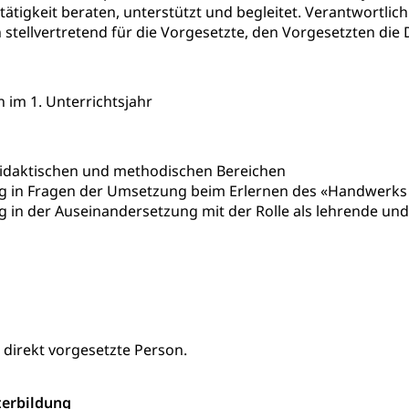
tätigkeit beraten, unterstützt und begleitet. Verantwortlich
nderkrippe, Krippe, Kinderhort, Kindertagesstätte, Spielgruppe, Ta
 stellvertretend für die Vorgesetzte, den Vorgesetzten d
uung
Freiwilliges Kindergarten Jahr
Frühe Sprachförd
rung
im 1. Unterrichtsjahr
Soziales
schutz
didaktischen und methodischen Bereichen
te, Produktsicherheit, Preisüberwachung, Preisüberwacher, Konsu
g in Fragen der Umsetzung beim Erlernen des «Handwerks 
ionale Erschöpfung, internationale Erschöpfung, Preisabsprache, K
 in der Auseinandersetzung mit der Rolle als lehrende un
kontrolle und Verbraucherschutz
cherung
ng, Berufsunfallversicherung, Krankheit, Unfall, Prämienverbillig
cherung (WAS Luzern)
Prämienverbilligung (WAS Luzern
icherheit
he Krankenversicherung (WAS Luzern)
Kranken- und Unf
ttel, Lebensmittelkontrolle, Lebensmittelhygiene, Produktesicherh
e direkt vorgesetzte Person.
Lebensmittel
terbildung
orge, Wellness, Unfallverhütung, Suchtprävention, Alkoholprävent