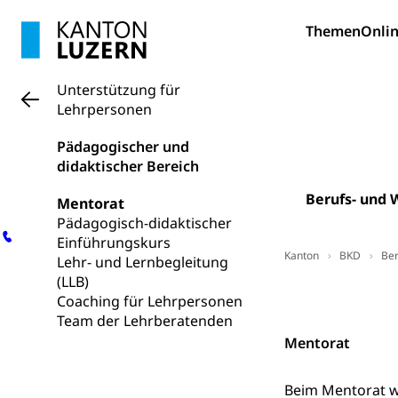
Information
Campus Hor
Mittelschulen
Themen
Onlin
Berufslehre (
Pädagogische
Gymnasium, Hand
Informatikmitte
Berufsmaturi
und Vollzeitsch
Unterstützung für
Lehrpersonen
Berufsbildung
Obligatorische
Pädagogischer und
Fach- & Wirt
Schulpflicht, S
didaktischer Bereich
Psychomotorik, 
Gymnasien & 
Berufs- und 
Mentorat
Kantonale S
Stipendien un
Gesundheits
Pädagogisch-didaktischer
Sonderschul
Studienbeihilfe
Einführungskurs
Kanton
BKD
Ber
Lehr- und Lernbegleitung
Heilpädagogi
Stipendien U
Universität
(LLB)
Kontakt
Coaching für Lehrpersonen
Fachstelle St
Technische Hoch
Team der Lehrberatenden
Hochschulbildung
Finanzielle 
Hochschule Luze
Mentorat
(Dachorganisati
Beim Mentorat w
swissunivers
Vorschule