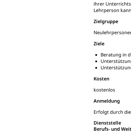
ihrer Unterrichts
Kindergarten, Ki
Lehrperson kann
Kinderbetre
Zielgruppe
Frühe Förde
Neulehrpersonen 
Gesundheit und 
Ziele
Konsumenten
Beratung in 
Konsumentenrech
Unterstützun
Erschöpfung, nat
Unterstützung
Lebensmittel
Krankenversi
Kosten
Unfallversicheru
kostenlos
Krankenversi
Lebensmittels
Anmeldung
Obligatorisc
sichere Lebensmi
Erfolgt durch di
Trinkwasser
Prävention
Dienststelle
Berufs- und Wei
Gesundheitsvors