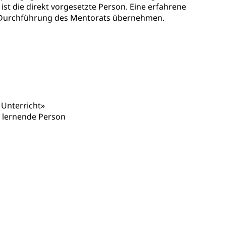
 ist die direkt vorgesetzte Person. Eine erfahrene
gesmutter, Freiwilliges Kindergarten Jahr
ie Durchführung des Mentorats übernehmen.
erung
Kindergarten & Basisstufe
mentenorganisation, parallele Einfuhr, regionale
Unterricht»
artell, Cassis-deDijon-Prinzip
d lernende Person
ung, Krankenkasse
)
allversicherung
eit
ion, Tabakprävention, Primärprävention,