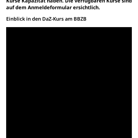
Kurse Kapazität haben. Die verfügbaren Kurse sind
Arzneimittelabhängigkeit, Suchtkrankheit,
auf dem Anmeldeformular ersichtlich.
Existenzsicherung - Sozialhilfe
Drogenabhängige, Drogensüchtige,
Betäubungsmittel, Suchtmittel, Psychopharmaka
Soziales und Gesellschaft (Dienststelle)
Einblick in den DaZ-Kurs am BBZB
Fachstelle Sucht Region Luzern
Gesundheitsversorgung
Opferhilfe
Drogen (Polizei)
Gesundheitsversorgung, Spital, Pflegeinitiative,
Arbeitslosenversicherung (WAS Luzern)
Ambulant vor stationär, AVOS, Patientendossier
Sucht
Invalidenversicherung (WAS Luzern)
Gesundheitsversorgung
AHV / IV
Soziale Sicherheit
Altersrente, Invalidenrente, Witwenrente,
Sozialversicherung, Vorsorgeeinrichtung,
Pensionskasse, erste Säule, zweite Säule, dritte
Säule, Hilflosenentschädigung,
Ergänzungsleistungen, Altersvorsorge,
Todesfallversicherung
Hilfslosenentschädigung (WAS Luzern)
Behinderung
AHV-Hinterlassenenrente (WAS Luzern)
Körperbehinderung, körperliche Behinderung,
geistige Behinderung, psychische Behinderung,
AHV-Beiträge (WAS Luzern)
Erwerbsunfähigkeit, Behinderte