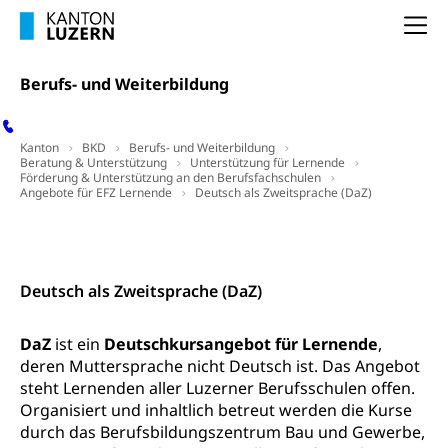
Kindertagesstätte, Spielgruppe, Tagesmutter,
Schulliste
Fachstelle Hochschulbildung
Freiwilliges Kindergarten Jahr
Na
Heilpädagogische Schulen
Kinderbetreuung
Berufs- und Weiterbildung
Freiwilliger Schulsport
Freiwilliges Kindergarten Jahr
Gesundheit und Soziales
Frühe Sprachförderung
Kanton
BKD
Berufs- und Weiterbildung
Konsumentenschutz
Beratung & Unterstützung
Unterstützung für Lernende
Kindergarten & Basisstufe
Förderung & Unterstützung an den Berufsfachschulen
Angebote für EFZ Lernende
Deutsch als Zweitsprache (DaZ)
Konsumentenrechte, Produktsicherheit,
Frühe Förderung
Preisüberwachung, Preisüberwacher,
Konsumentenorganisation, parallele Einfuhr,
Kontakt
regionale Erschöpfung, nationale Erschöpfung,
internationale Erschöpfung, Preisabsprache, Kartell,
Deutsch als Zweitsprache (DaZ)
Cassis-deDijon-Prinzip
Lebensmittelkontrolle und
Krankenversicherung
DaZ
ist ein
Deutschkursangebot für Lernende
,
Verbraucherschutz
deren Muttersprache nicht Deutsch ist. Das Angebot
Unfallversicherung, Berufsunfallversicherung,
Krankheit, Unfall, Prämienverbilligung,
steht Lernenden aller Luzerner Berufsschulen offen.
Krankenkasse
Organisiert und inhaltlich betreut werden die Kurse
durch das Berufsbildungszentrum Bau und Gewerbe,
Krankenversicherung (WAS Luzern)