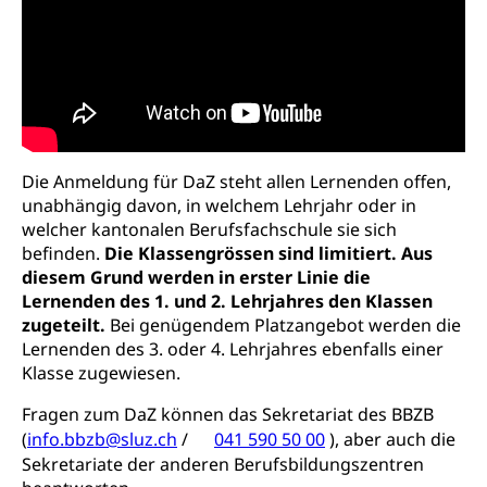
Informationsstelle AHV/IV
Inklusion im Sport
Ergänzungsleistungen (EL) (WAS Luzern)
Menschen mit Behinderungen
Kultur und Medien
AHV-Altersrente (WAS Luzern)
IV-Leistungen (WAS Luzern)
Archive und Bibliotheken
Bücher, Bundesarchiv, Landesbibliothek
Die Anmeldung für DaZ steht allen Lernenden offen,
unabhängig davon, in welchem Lehrjahr oder in
Staatsarchiv Luzern
Kulturelle Einrichtungen
welcher kantonalen Berufsfachschule sie sich
Zentral- und Hochschulbibliothek
Museen, Theater, Bibliotheken
befinden.
Die Klassengrössen sind limitiert. Aus
diesem Grund werden in erster Linie die
Archiv der Denkmalpflege
Dienststelle Kultur
Kulturförderung
Lernenden des 1. und 2. Lehrjahres den Klassen
zugeteilt.
Bei genügendem Platzangebot werden die
Kunst & Kultur (Luzern Tourismus)
Kulturpolitik, Sprachförderung, Denkmalpflege,
Lernenden des 3. oder 4. Lehrjahres ebenfalls einer
kulturelles Angebot, Kulturerbe, kulturelles Erbe,
Nachwuchsförderung, Vermittlung, Selektive
Klasse zugewiesen.
Förderung, Kulturausschreibungen, Kulturpreis,
Werkbeitrag, Produktionsbeitrag, Recherche,
Fragen zum DaZ können das Sekretariat des BBZB
Bildende Kunst, Angewandte Kunst, Theater/Tanz,
(
info.bbzb@sluz.ch
/
041 590 50 00
), aber auch die
Musik, Entwicklung, Programmbeiträge,
Sekretariate der anderen Berufsbildungszentren
Filmförderung, Regionale Förderfonds,