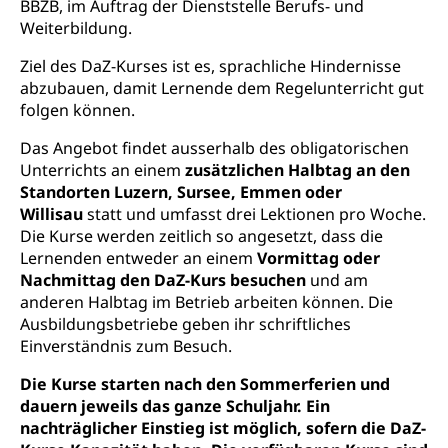
Lebensmittelsicherheit
BBZB, im Auftrag der Dienststelle Berufs- und
Weiterbildung.
Prämienverbilligung (WAS Luzern)
sichere Lebensmittel, Lebensmittelkontrolle,
Lebensmittelhygiene, Produktesicherheit
Ziel des DaZ-Kurses ist es, sprachliche Hindernisse
Obligatorische Krankenversicherung (WAS
abzubauen, damit Lernende dem Regelunterricht gut
Luzern)
Trinkwasser
Prävention
folgen können.
Kranken- und Unfallversicherung
Lebensmittel
Gesundheitsvorsorge, Wellness, Unfallverhütung,
Das Angebot findet ausserhalb des obligatorischen
Suchtprävention, Alkoholprävention,
Tabakprävention, Primärprävention,
Unterrichts an einem
zusätzlichen Halbtag
an den
Sekundärprävention, Tertiärprävention
Standorten Luzern, Sursee, Emmen oder
Willisau
statt und umfasst drei Lektionen pro Woche.
Darmkrebsvorsorge
Soziale Sicherheit
Die Kurse werden zeitlich so angesetzt, dass die
Lernenden entweder an einem
Vormittag oder
Kantonales Tabakpräventionsprogramm
Sozialversicherungen, Sozialpolitik,
Nachmittag den DaZ-Kurs besuchen
und am
Arbeitslosenversicherung,
Gesundheitsförderung
anderen Halbtag im Betrieb arbeiten können. Die
Mutterschaftsversicherung, Krankenversicherung,
Unfallversicherung, Invalidenversicherung,
Ausbildungsbetriebe geben ihr schriftliches
Prävention (Polizei)
Sozialhilfe
Einverständnis zum Besuch.
Suchtprävention
Kranken- und Unfallversicherung
Die Kurse starten nach den Sommerferien und
Sucht und Drogen
Gesundheitsversorgung
(gruezi.lu.ch)
dauern jeweils das ganze Schuljahr. Ein
Drogenabhängigkeit, Drogensucht,
nachträglicher Einstieg ist möglich, sofern die DaZ-
Medikamentenabhängigkeit,
Krankenversicherung (WAS Luzern)