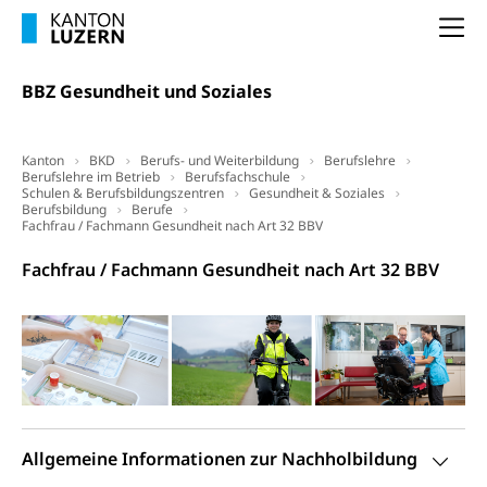
Unterstützung der Wirtschaftsförderung
Pensionierung
Arbeitslosenentschädigung (WAS Luzern)
Luzern
Na
Frühpensionierung, Altersrente, berufliche
Vorsorge, Altersvorsorge
Handelsregister Luzern
BBZ Gesundheit und Soziales
Dienststelle Steuern - Wissenswertes
AHV-Altersrente (WAS Luzern)
Selbständige (WAS Luzern)
LUPK - Luzerner Pensionskasse
Bildung und Forschung
Kanton
BKD
Berufs- und Weiterbildung
Berufslehre
Berufslehre im Betrieb
Berufsfachschule
Altersvorsorge (gruezi.lu.ch)
Schulen & Berufsbildungszentren
Gesundheit & Soziales
Wissenschaftsförderung
Berufsbildung
Berufe
Fachfrau / Fachmann Gesundheit nach Art 32 BBV
Forschungsförderung, Wissenschaftsmarketing,
Wissenschaft, Forschung, Entwicklung, Projekte
Fachfrau / Fachmann Gesundheit nach Art 32 BBV
Pilotprojekte Klima
Erwachsenenbildung und Weiterbildung
Innovative Projekte Landwirtschaft und
Umschulung, zweiter Bildungsweg,
Nachdiplomstudium, Zusatzlehre, Höhere
Wald
Berufsbildung, Berufsmatura nach Lehre,
Projektförderung Universität Luzern unilu
Neuorientierung, Grundkompetenzen,
Berufsberatung, Standortbestimmung,
Studienberatung, Beratung und Unterstützung,
Allgemeine Informationen zur Nachholbildung
Berufsabschluss für Erwachsene