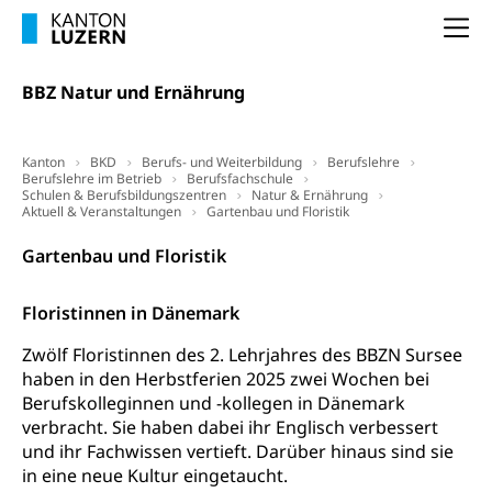
Freiwilliger Schulsport
Freiwilliges Kindergarten Jahr
Na
Gesundheit und Soziales
Frühe Sprachförderung
BBZ Natur und Ernährung
Konsumentenschutz
Kindergarten & Basisstufe
Konsumentenrechte, Produktsicherheit,
Frühe Förderung
Preisüberwachung, Preisüberwacher,
Kanton
BKD
Berufs- und Weiterbildung
Berufslehre
Konsumentenorganisation, parallele Einfuhr,
Berufslehre im Betrieb
Berufsfachschule
regionale Erschöpfung, nationale Erschöpfung,
Schulen & Berufsbildungszentren
Natur & Ernährung
Aktuell & Veranstaltungen
Gartenbau und Floristik
internationale Erschöpfung, Preisabsprache, Kartell,
Cassis-deDijon-Prinzip
Gartenbau und Floristik
Lebensmittelkontrolle und
Krankenversicherung
Verbraucherschutz
Floristinnen in Dänemark
Unfallversicherung, Berufsunfallversicherung,
Krankheit, Unfall, Prämienverbilligung,
Zwölf Floristinnen des 2. Lehrjahres des BBZN Sursee
Krankenkasse
haben in den Herbstferien 2025 zwei Wochen bei
Berufskolleginnen und -kollegen in Dänemark
Krankenversicherung (WAS Luzern)
Lebensmittelsicherheit
verbracht. Sie haben dabei ihr Englisch verbessert
Prämienverbilligung (WAS Luzern)
sichere Lebensmittel, Lebensmittelkontrolle,
und ihr Fachwissen vertieft. Darüber hinaus sind sie
Lebensmittelhygiene, Produktesicherheit
in eine neue Kultur eingetaucht.
Obligatorische Krankenversicherung (WAS