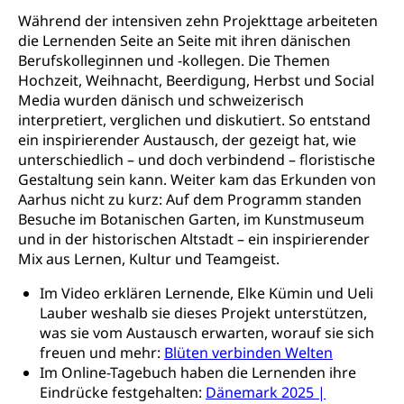
Luzern)
Trinkwasser
Prävention
Während der intensiven zehn Projekttage arbeiteten
die Lernenden Seite an Seite mit ihren dänischen
Kranken- und Unfallversicherung
Lebensmittel
Gesundheitsvorsorge, Wellness, Unfallverhütung,
Berufskolleginnen und -kollegen. Die Themen
Suchtprävention, Alkoholprävention,
Hochzeit, Weihnacht, Beerdigung, Herbst und Social
Tabakprävention, Primärprävention,
Media wurden dänisch und schweizerisch
Sekundärprävention, Tertiärprävention
interpretiert, verglichen und diskutiert. So entstand
Darmkrebsvorsorge
ein inspirierender Austausch, der gezeigt hat, wie
Soziale Sicherheit
unterschiedlich – und doch verbindend – floristische
Kantonales Tabakpräventionsprogramm
Sozialversicherungen, Sozialpolitik,
Gestaltung sein kann. Weiter kam das Erkunden von
Arbeitslosenversicherung,
Aarhus nicht zu kurz: Auf dem Programm standen
Gesundheitsförderung
Mutterschaftsversicherung, Krankenversicherung,
Besuche im Botanischen Garten, im Kunstmuseum
Unfallversicherung, Invalidenversicherung,
Prävention (Polizei)
und in der historischen Altstadt – ein inspirierender
Sozialhilfe
Mix aus Lernen, Kultur und Teamgeist.
Suchtprävention
Kranken- und Unfallversicherung
Sucht und Drogen
Gesundheitsversorgung
Im Video erklären Lernende, Elke Kümin und Ueli
(gruezi.lu.ch)
Drogenabhängigkeit, Drogensucht,
Lauber weshalb sie dieses Projekt unterstützen,
Medikamentenabhängigkeit,
Krankenversicherung (WAS Luzern)
was sie vom Austausch erwarten, worauf sie sich
Arzneimittelabhängigkeit, Suchtkrankheit,
freuen und mehr:
Blüten verbinden Welten
Existenzsicherung - Sozialhilfe
Drogenabhängige, Drogensüchtige,
Im Online-Tagebuch haben die Lernenden ihre
Betäubungsmittel, Suchtmittel, Psychopharmaka
Soziales und Gesellschaft (Dienststelle)
Eindrücke festgehalten:
Dänemark 2025 |