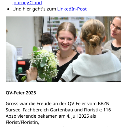
Journey.Cloud
Fachstelle Sucht Region Luzern
Gesundheitsversorgung
Opferhilfe
Und hier geht's zum
LinkedIn-Post
Drogen (Polizei)
Gesundheitsversorgung, Spital, Pflegeinitiative,
Arbeitslosenversicherung (WAS Luzern)
Ambulant vor stationär, AVOS, Patientendossier
Sucht
Invalidenversicherung (WAS Luzern)
Gesundheitsversorgung
AHV / IV
Soziale Sicherheit
Altersrente, Invalidenrente, Witwenrente,
Sozialversicherung, Vorsorgeeinrichtung,
Pensionskasse, erste Säule, zweite Säule, dritte
Säule, Hilflosenentschädigung,
Ergänzungsleistungen, Altersvorsorge,
Todesfallversicherung
Hilfslosenentschädigung (WAS Luzern)
Behinderung
AHV-Hinterlassenenrente (WAS Luzern)
Körperbehinderung, körperliche Behinderung,
QV-Feier 2025
geistige Behinderung, psychische Behinderung,
AHV-Beiträge (WAS Luzern)
Erwerbsunfähigkeit, Behinderte
Gross war die Freude an der QV-Feier vom BBZN
Informationsstelle AHV/IV
Sursee, Fachbereich Gartenbau und Floristik: 116
Inklusion im Sport
Absolvierende bekamen am 4. Juli 2025 als
Ergänzungsleistungen (EL) (WAS Luzern)
Menschen mit Behinderungen
Florist/Floristin,
Kultur und Medien