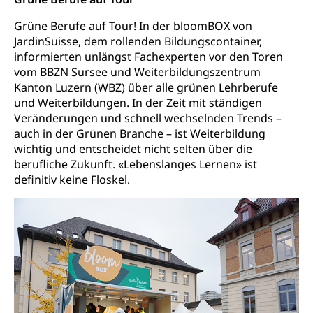
Angebote für Schulklassen
Mobilität
Grüne Berufe auf Tour! In der bloomBOX von
JardinSuisse, dem rollenden Bildungscontainer,
Zentralschweizer Filmförderung
informierten unlängst Fachexperten vor den Toren
Schiene und öffentlicher Verkehr
vom BBZN Sursee und Weiterbildungszentrum
Schienenverkehr, Zugverkehr, Bahnverkehr,
Kanton Luzern (WBZ) über alle grünen Lehrberufe
Transportmittel, öffentlicher Verkehr
und Weiterbildungen. In der Zeit mit ständigen
Veränderungen und schnell wechselnden Trends –
Verkehrsverbund Luzern VVL
Schifffahrt
auch in der Grünen Branche – ist Weiterbildung
wichtig und entscheidet nicht selten über die
Öffentlicher Verkehr Luzern Mobil
Schiffsverkehr, Binnenschifffahrt, Seeschifffahrt,
Flussschifffahrt
berufliche Zukunft. «Lebenslanges Lernen» ist
definitiv keine Floskel.
Schifffahrt (Strassenverkehrsamt)
Strasse
Autoverkehr, Lastwagenverkehr, Schwerverkehr,
leistungsabhängige Schwerverkehrsabgabe,
Langsamverkehr, Transportmittel, Auto, Motorrad,
Individualverkehr
zentras (Betrieb und Unterhalt LU, OW, NW,
ZG)