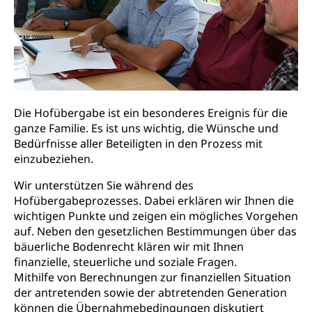
Adoptivkind, Adoptiveltern, Adoptionsvermittlung,
Adoptionsverfahren, elterliche Gewalt, elterliche
Sorge
Adoption
Aufenthaltsbewilligungen
Niederlassungsbewilligung, Aufenthalt,
Niederlassung, Wohnsitz
Die Hofübergabe ist ein besonderes Ereignis für die
ganze Familie. Es ist uns wichtig, die Wünsche und
Amt für Migration
Ausweise und Bescheinigungen
Bedürfnisse aller Beteiligten in den Prozess mit
einzubeziehen.
Reisepass, Identitätskarte, Visum, Geburtsurkunde
Wir unterstützen Sie während des
Jagdausweis, Fischereiausweis
Einbürgerung
Hofübergabeprozesses. Dabei erklären wir Ihnen die
Strafregisterauszug bestellen
Nationalität, Staatsangehörigkeit,
wichtigen Punkte und zeigen ein mögliches Vorgehen
Staatsbürgerschaft, Bürgerrecht, Erwerb des
auf. Neben den gesetzlichen Bestimmungen über das
Waffen, Sprengstoffe und Pyrotechnik
Bürgerrechts, Verlust des Bürgerrechts,
bäuerliche Bodenrecht klären wir mit Ihnen
Einbürgerungsverfahren
Reisepass, Identitätskarte
finanzielle, steuerliche und soziale Fragen.
Mithilfe von Berechnungen zur finanziellen Situation
Einbürgerungen
Geburt
Strassenverkehrsamt (Führerausweis,
der antretenden sowie der abtretenden Generation
Fahrzeugausweis)
können die Übernahmebedingungen diskutiert
Geburtsurkunde, Geburtsschein, Geburtsanzeige