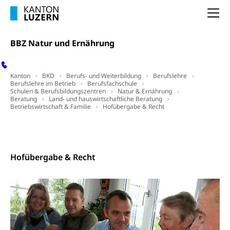
Verkehrsverbund Luzern VVL
Schifffahrt
Na
Öffentlicher Verkehr Luzern Mobil
Schiffsverkehr, Binnenschifffahrt, Seeschifffahrt,
Flussschifffahrt
BBZ Natur und Ernährung
Schifffahrt (Strassenverkehrsamt)
Strasse
Autoverkehr, Lastwagenverkehr, Schwerverkehr,
Kanton
BKD
Berufs- und Weiterbildung
Berufslehre
Berufslehre im Betrieb
Berufsfachschule
leistungsabhängige Schwerverkehrsabgabe,
Schulen & Berufsbildungszentren
Natur & Ernährung
Langsamverkehr, Transportmittel, Auto, Motorrad,
Beratung
Land- und hauswirtschaftliche Beratung
Individualverkehr
Betriebswirtschaft & Familie
Hofübergabe & Recht
zentras (Betrieb und Unterhalt LU, OW, NW,
Kontakt
ZG)
Persönliches
Strassenverkehrsamt
Hofübergabe & Recht
Verkehr und Infrastruktur vif
Zivilstand
Kantonsstrassen
Geburt, Heirat, Ehe, Partnerschaft, Tod,
Zivilstandsamt, Zivilstandsregiste
Zivilstandswesen
Adoption