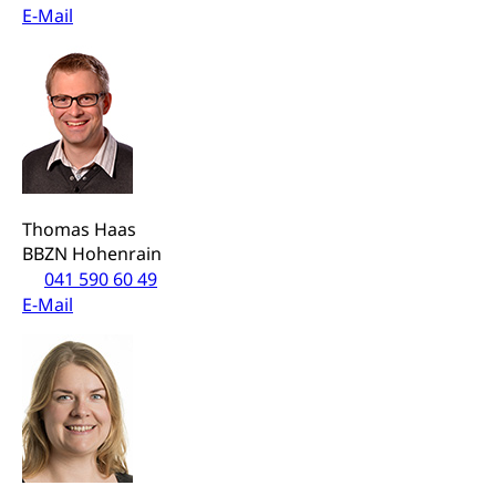
E-Mail
Zivilschutz
Staat und Recht
Gleichstellung von Frau und Mann
Diskriminierung, Gleichstellungsbüro, Mobbing
Gleichstellung aller Geschlechter und
Zivilverfahren
Thomas Haas
Lebensformen
BBZN Hohenrain
Zivilrecht, Zivilrechtspflege, Gerichtsverfahren
041 590 60 49
Gleichstellung Menschen mit
E-Mail
Bezirksgerichte: Aufgaben und Verfahren
Behinderungen
Betreibung und Konkurs
Kosten im Zivilprozess
Schlichtungsbehörde Gleichstellung
Bankrott, Schulden, Zahlungsunfähigkeit, Pfändung
Schulden (gruezi.lu.ch)
Demokratie
Betreibungsämter
Regierungsform, Stimm- und Wahlrecht,
Stimmrecht, Abstimmungen, Wahlen, politische
Betreibungsverfahren
Parteien, Grundfreiheiten, Pluralismus