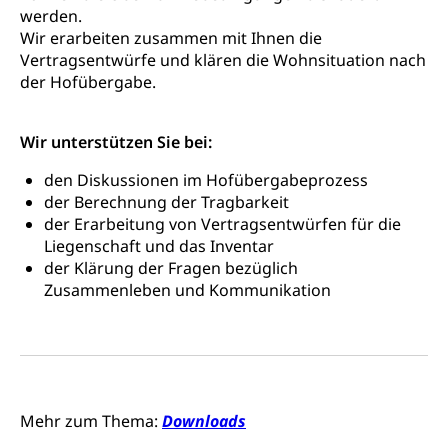
werden.
Namensänderungen
Familienzulagen (WAS Luzern)
Kinder und Jugendliche
Wir erarbeiten zusammen mit Ihnen die
Vertragsentwürfe und klären die Wohnsituation nach
Schwangerschaft / Geburt (gruezi.lu.ch)
Mündigkeit, Kindesschutz, Jugendschutz
der Hofübergabe.
Kinder- und Jugendförderung
Pflege / Pflegeheim
Wir unterstützen Sie bei:
Psychische Gesundheit
Hauspflege, spitalexterne Pflege, Spitex
den Diskussionen im Hofübergabeprozess
IV für Kinder und Jugendliche (WAS Luzern)
Betreuende Angehörige
Religion
der Berechnung der Tragbarkeit
Pflegeheimliste und freie Pflegeplätze
der Erarbeitung von Vertragsentwürfen für die
Kirche, Gottesdienst, Seelsorge,
Religionsgemeinschaft
Liegenschaft und das Inventar
Betreuung von Angehörigen (WAS Luzern)
der Klärung der Fragen bezüglich
Religionsvielfalt Im Kanton Luzern (unilu)
Sport
Zusammenleben und Kommunikation
Religion (gruezi.lu.ch)
Freizeitaktivitäten, Schulsport, Spitzensport,
Breitensport, Jugend und Sport, Sportanlagen
Olympiateam Kanton Luzern
Tiere
Offene Sporthallen
Haustiere, Heimtiere, Wildtiere, Veterinärmedizin,
Mehr zum Thema:
Downloads
Tiermedizin, Tierarzt, Tierschutz, Jagd, Fischerei,