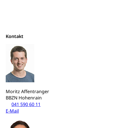
Gesundheitsförderung
Viehzucht
Jugend+Sport
Tierschutz
Todesfall
Freiwilliger Schulsport
Hobbytierhaltung und Bienen
Bestattung, Beerdigung, Testament, Erbrecht,
Erbschaft, Todesschein, Todesanzeige,
Sportförderung
Veterinärdienst
Zivilstandsamt, Erben, Erbenliste
Kontakt
Wildtiere
Ärztliche Todesbescheinigung
Halten von Wildtieren
Sicherheit
Haltung Heimtiere
Hunde
Armee
Militär, Militärdienst, Militärdienstpflicht,
Wehrpflicht, Berufssoldat, Militärdienstverweigerer,
Moritz Affentranger
Dienstverweigerer, Militärdienstverweigerung,
BBZN Hohenrain
Wehrpflichtersatz, Wehrpflichtersatzabgabe
041 590 60 11
E-Mail
Militär
Bevölkerungsschutz
Schweizer Armee
Katastrophenschutz, Katastrophenhilfe, Polizei,
Feuerwehr, Gesundheitswesen, technische Betriebe,