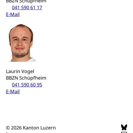
BBZN Schüpfheim
Grundbuchplan mit Eigentümerabfrage
Luftreinhaltung, Luftverschmutzung, Klimaschutz,
041 590 61 17
Klimaveränderung, Treibhauseffekt
(Geoportal)
E-Mail
Atmosphäre, Luft, Klima (Geoportal)
Raumplanung
Klima
Raumplan, Nutzungsplan
Raumdatenpool
Richtplanung Kanton Luzern (ARE)
Raum und Wirtschaft rawi
Laurin Vogel
BBZN Schüpfheim
041 590 60 95
E-Mail
© 2026 Kanton Luzern