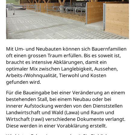
Luzern)
Trinkwasser
Prävention
Kranken- und Unfallversicherung
Lebensmittel
Gesundheitsvorsorge, Wellness, Unfallverhütung,
Suchtprävention, Alkoholprävention,
Tabakprävention, Primärprävention,
Sekundärprävention, Tertiärprävention
Darmkrebsvorsorge
Soziale Sicherheit
Mit Um- und Neubauten können sich Bauernfamilien
Kantonales Tabakpräventionsprogramm
oft einen grossen Traum erfüllen. Bis es soweit ist,
Sozialversicherungen, Sozialpolitik,
Arbeitslosenversicherung,
braucht es intensive Abklärungen, damit ein
Gesundheitsförderung
Mutterschaftsversicherung, Krankenversicherung,
optimaler Mix zwischen Langlebigkeit, Aussehen,
Unfallversicherung, Invalidenversicherung,
Arbeits-/Wohnqualität, Tierwohl und Kosten
Prävention (Polizei)
Sozialhilfe
gefunden wird.
Suchtprävention
Kranken- und Unfallversicherung
Sucht und Drogen
Für die Baueingabe bei einer Veränderung an einem
Gesundheitsversorgung
(gruezi.lu.ch)
bestehenden Stall, bei einem Neubau oder bei
Drogenabhängigkeit, Drogensucht,
innerer Aufstockung werden von den Dienststellen
Medikamentenabhängigkeit,
Krankenversicherung (WAS Luzern)
Landwirtschaft und Wald (Lawa) und Raum und
Arzneimittelabhängigkeit, Suchtkrankheit,
Existenzsicherung - Sozialhilfe
Drogenabhängige, Drogensüchtige,
Wirtschaft (rawi) verschiedene Dokumente verlangt.
Betäubungsmittel, Suchtmittel, Psychopharmaka
Diese werden in einer Vorabklärung erstellt.
Soziales und Gesellschaft (Dienststelle)