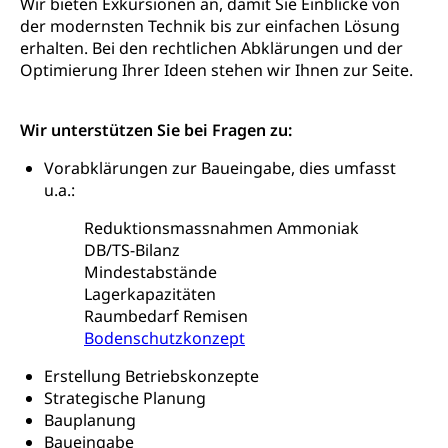
Wir bieten Exkursionen an, damit Sie Einblicke von
Fachstelle Sucht Region Luzern
Gesundheitsversorgung
Opferhilfe
der modernsten Technik bis zur einfachen Lösung
Drogen (Polizei)
Gesundheitsversorgung, Spital, Pflegeinitiative,
Arbeitslosenversicherung (WAS Luzern)
erhalten. Bei den rechtlichen Abklärungen und der
Ambulant vor stationär, AVOS, Patientendossier
Optimierung Ihrer Ideen stehen wir Ihnen zur Seite.
Sucht
Invalidenversicherung (WAS Luzern)
Gesundheitsversorgung
AHV / IV
Soziale Sicherheit
Wir unterstützen Sie bei Fragen zu:
Altersrente, Invalidenrente, Witwenrente,
Sozialversicherung, Vorsorgeeinrichtung,
Vorabklärungen zur Baueingabe, dies umfasst
Pensionskasse, erste Säule, zweite Säule, dritte
u.a.:
Säule, Hilflosenentschädigung,
Ergänzungsleistungen, Altersvorsorge,
Reduktionsmassnahmen Ammoniak
Todesfallversicherung
DB/TS-Bilanz
Mindestabstände
Hilfslosenentschädigung (WAS Luzern)
Behinderung
Lagerkapazitäten
AHV-Hinterlassenenrente (WAS Luzern)
Körperbehinderung, körperliche Behinderung,
Raumbedarf Remisen
geistige Behinderung, psychische Behinderung,
Bodenschutzkonzept
AHV-Beiträge (WAS Luzern)
Erwerbsunfähigkeit, Behinderte
Informationsstelle AHV/IV
Erstellung Betriebskonzepte
Inklusion im Sport
Strategische Planung
Ergänzungsleistungen (EL) (WAS Luzern)
Bauplanung
Menschen mit Behinderungen
Kultur und Medien
Baueingabe
AHV-Altersrente (WAS Luzern)