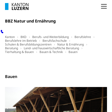
Freiwilliger Schulsport
Freiwilliges Kindergarten Jahr
Gesundheit und Soziales
Na
Frühe Sprachförderung
Konsumentenschutz
BBZ Natur und Ernährung
Kindergarten & Basisstufe
Konsumentenrechte, Produktsicherheit,
Frühe Förderung
Preisüberwachung, Preisüberwacher,
Kanton
BKD
Berufs- und Weiterbildung
Berufslehre
Konsumentenorganisation, parallele Einfuhr,
Berufslehre im Betrieb
Berufsfachschule
regionale Erschöpfung, nationale Erschöpfung,
Schulen & Berufsbildungszentren
Natur & Ernährung
internationale Erschöpfung, Preisabsprache, Kartell,
Beratung
Land- und hauswirtschaftliche Beratung
Tierhaltung & Bauen
Cassis-deDijon-Prinzip
Bauen & Technik
Bauen
Lebensmittelkontrolle und
Krankenversicherung
Kontakt
Verbraucherschutz
Unfallversicherung, Berufsunfallversicherung,
Bauen
Krankheit, Unfall, Prämienverbilligung,
Krankenkasse
Krankenversicherung (WAS Luzern)
Lebensmittelsicherheit
Prämienverbilligung (WAS Luzern)
sichere Lebensmittel, Lebensmittelkontrolle,
Lebensmittelhygiene, Produktesicherheit
Obligatorische Krankenversicherung (WAS