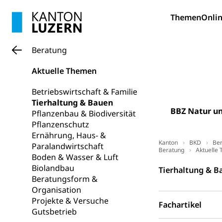
Bildung und Fo
Themen
Onlin
Wissenschaft
Forschungsförde
Beratung
Pilotprojekt
Erwachsenenb
Aktuelle Themen
Umschulung, zwe
Grundkompetenze
Betriebswirtschaft & Familie
Tierhaltung & Bauen
Erwachsene
Berufliche Gr
BBZ Natur u
Pflanzenbau & Biodiversität
Pflanzenschutz
Fachperson B
Lehre, Berufsfac
Ernährung, Haus- &
Allgemeinbil
Kanton
BKD
Ber
Paralandwirtschaft
Beratung
Aktuelle
Boden & Wasser & Luft
Schulen und 
Hochschule F
Bildung & Be
Biolandbau
Tierhaltung & B
Fremdsprache
Studium, Hochsc
Berufsabschl
Beratungsform &
Organisation
Information
Campus Hor
Mittelschulen
Projekte & Versuche
Fachartikel
Berufslehre (
Gutsbetrieb
Pädagogische
Gymnasium, Hand
Informatikmitte