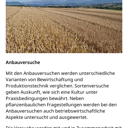
Gewerbesteuer, Vergnügungssteuer,
Reklameplakatsteuer, Verkehrssteuer,
Erbschaftssteuer, Schenkungssteuer, Gewinn- und
Kapitalsteuer
Steuern (Dienststelle)
Ombudsstellen
Vermittler, Vermittlungsstelle, Schlichtungsstelle,
Vermittlung, Schlichtung, Mediation
Umgang mit Beschwerden (Volksschulen)
Rassismus
Anbauversuche
Beschwerde Strassenverkehrsamt
Diskriminierung, Fremdenfeindlichkeit,
Mit den Anbauversuchen werden unterschiedliche
Gleichberechtigung
Beschwerdestelle Spitäler
Varianten von Bewirtschaftung und
Produktionstechnik verglichen. Sortenversuche
Anlaufstelle Schutz vor Diskriminierung
Strafregister und Strafverfahren
Schlichtungsstelle SEG
geben Auskunft, wie sich eine Kultur unter
(fabia)
Strafrecht, Strafrechtspflege, Gerichtsverfahren,
Praxisbedingungen bewährt. Neben
Strafregistereintrag, Strafregisterauszug,
Schutz vor Diskriminierung
pflanzenbaulichen Fragestellungen werden bei den
Kriminalität
Anbauversuchen auch betriebswirtschaftliche
Aspekte untersucht und ausgewertet.
Strafverfahren Staatsanwaltschaft
Vormundschaft
Die Versuche werden mit und in Zusammenarbeit mit