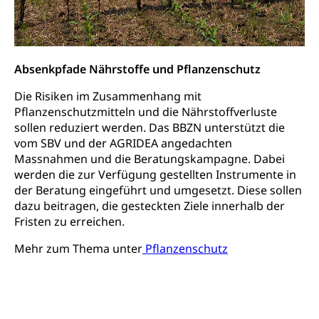
Luzern)
Boden
Liegenschaft, Immobilie, Grundstück
ÖREB-Kataster
Energie
Grundeigentümerabfrage
Strom, Energieversorgung, Stromversorgung,
Absenkpfade Nährstoffe und Pflanzenschutz
Energieverbrauch, Stromverbrauch, Energiequelle,
Windenergie, Wasserkraft, Sonnenenergie, fossile
Die Risiken im Zusammenhang mit
Energie, erneuerbare Energie, Biomasse
Pflanzenschutzmitteln und die Nährstoffverluste
sollen reduziert werden. Das BBZN unterstützt die
Energiefachstellenkonferenz Zentralschweiz
Grundbuch
vom SBV und der AGRIDEA angedachten
Massnahmen und die Beratungskampagne. Dabei
Grundbucheintrag, Grundbuchamt,
Grundeigentum, Grundstück
werden die zur Verfügung gestellten Instrumente in
der Beratung eingeführt und umgesetzt. Diese sollen
Grundbuch
Luft und Klima
dazu beitragen, die gesteckten Ziele innerhalb der
Fristen zu erreichen.
Grundbuchplan mit Eigentümerabfrage
Luftreinhaltung, Luftverschmutzung, Klimaschutz,
Klimaveränderung, Treibhauseffekt
(Geoportal)
Mehr zum Thema unter
Pflanzenschutz
Atmosphäre, Luft, Klima (Geoportal)
Raumplanung
Klima
Raumplan, Nutzungsplan