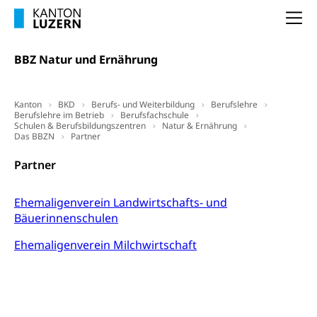
(gewaltpraevention.lu.ch)
Entlassung, Stellenverlust, Arbeitsmangel,
Na
Unterbeschäftigung, Arbeitslosenversicherung,
Arbeitsgericht
Arbeitslosenentschädigung
Schlichtungsbehörde Arbeit
BBZ Natur und Ernährung
Arbeitslosigkeit (gruezi.lu.ch)
Berufliche Selbständigkeit
Arbeitslosigkeit und Stellensuche (WAS
selbständig Erwerbender, Freiberufler
Kanton
BKD
Berufs- und Weiterbildung
Berufslehre
Luzern)
Berufslehre im Betrieb
Berufsfachschule
Unterstützung der Wirtschaftsförderung
Schulen & Berufsbildungszentren
Natur & Ernährung
Pensionierung
Arbeitslosenentschädigung (WAS Luzern)
Das BBZN
Partner
Luzern
Frühpensionierung, Altersrente, berufliche
Partner
Vorsorge, Altersvorsorge
Handelsregister Luzern
Dienststelle Steuern - Wissenswertes
AHV-Altersrente (WAS Luzern)
Ehemaligenverein Landwirtschafts- und
Selbständige (WAS Luzern)
Bäuerinnenschulen
LUPK - Luzerner Pensionskasse
Bildung und Forschung
Altersvorsorge (gruezi.lu.ch)
Ehemaligenverein Milchwirtschaft
Wissenschaftsförderung
Forschungsförderung, Wissenschaftsmarketing,
Wissenschaft, Forschung, Entwicklung, Projekte